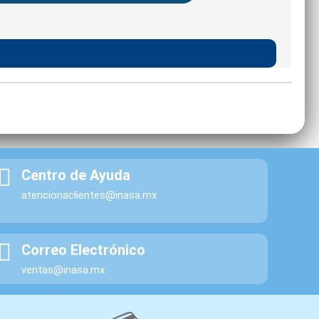
Centro de Ayuda
atencionaclientes@inasa.mx
Correo Electrónico
ventas@inasa.mx