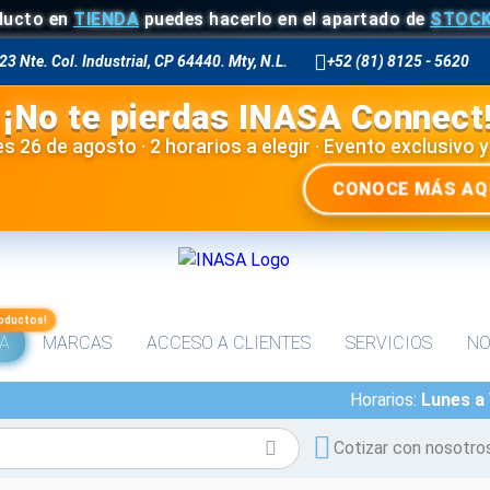
o en
TIENDA
puedes hacerlo en el apartado de
STOCK EN 
23 Nte. Col. Industrial, CP 64440. Mty, N.L.
+52 (81) 8125 - 5620
¡No te pierdas INASA Connect
s 26 de agosto · 2 horarios a elegir · Evento exclusivo y
CONOCE MÁS AQ
oductos!
A
MARCAS
ACCESO A CLIENTES
SERVICIOS
NO
Horarios:
Lunes a
Cotizar con nosotro