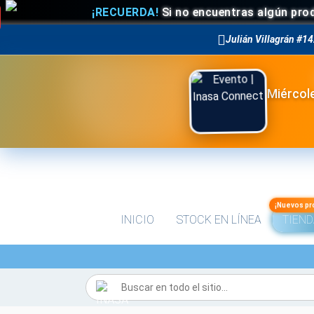
¡RECUERDA!
Si no encuentras algún product
Julián Villagrán #14
Miércole
¡Nuevos pr
INICIO
STOCK EN LÍNEA
TIEND