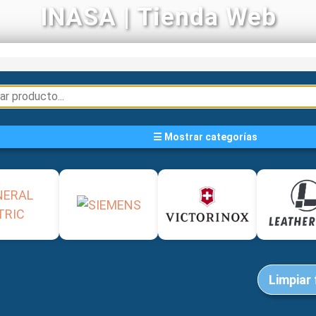
INASA | Tienda Web
☰ Mostrar categorías
Limpiar 