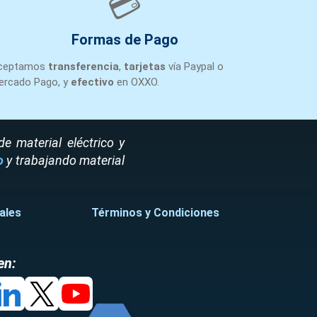
💳
Formas de Pago
ceptamos
transferencia
,
tarjetas
vía Paypal o
ercado Pago, y
efectivo
en OXXO.
 material eléctrico y
o
y trabajando material
ales
Términos y Condiciones
en: