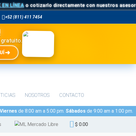
LÍNEA
o cotizarlo directamente con nuestros asesores.
+52 (811) 411 7454
!
 gratuito.
➜
UÍ
TICIAS
NOSOTROS
CONTACTO
 Viernes
de 8:00 am a 5:00 pm.
Sábados
de 9:00 am a 1:00 pm.
s
Mercado Libre
$ 0.00