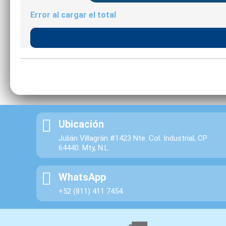
Error al cargar el total
Ubicación
Julián Villagrán #1423 Nte. Col. Industrial, CP
64440. Mty, N.L.
WhatsApp
+52 (811) 411 7454