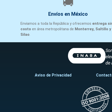
🚚
Envíos en México
Enviamos a toda la República y ofrecemos
entrega si
costo
en área metropolitana de
Monterrey, Saltillo y
Silao
.
Som
ele
de 
Aviso de Privacidad
Contact