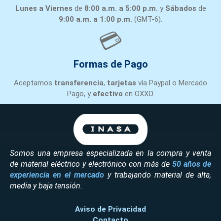
Lunes a Viernes
de
8:00 a.m. a 5:00 p.m.
y
Sábados
de
9:00 a.m. a 1:00 p.m.
(GMT-6).
💳
Formas de Pago
Aceptamos
transferencia
,
tarjetas
vía Paypal o Mercado
Pago, y
efectivo
en OXXO.
Somos una empresa especializada en la compra y venta
de material eléctrico y electrónico con más de
50 años de
experiencia en el mercado
y trabajando material de alta,
media y baja tensión.
Aviso de Privacidad
Contacto