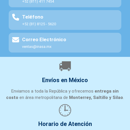
+52 (811) 411 7454
Teléfono
+52 (81) 8125 - 5620
Correo Electrónico
ventas@inasa.mx
🚚
Envíos en México
Enviamos a toda la República y ofrecemos
entrega sin
costo
en área metropolitana de
Monterrey, Saltillo y Silao
.
🕒
Horario de Atención