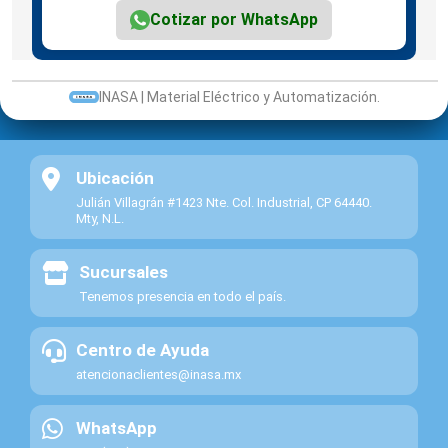
Cotizar por WhatsApp
INASA | Material Eléctrico y Automatización.
Ubicación
Julián Villagrán #1423 Nte. Col. Industrial, CP 64440.
Mty, N.L.
Sucursales
Tenemos presencia en todo el país.
Centro de Ayuda
atencionaclientes@inasa.mx
WhatsApp