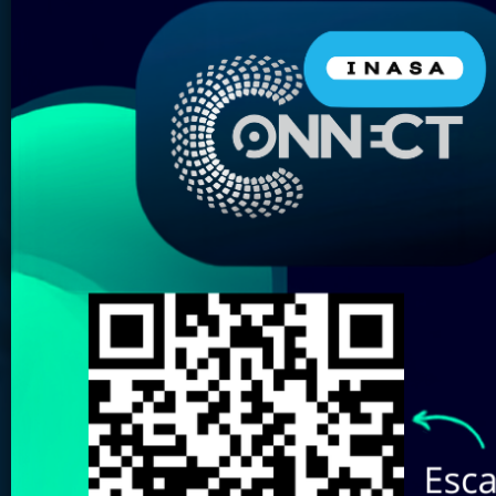
Nombre del Producto:
Marca:
Elige tu almacén más
cercano:
Revisa aquí nuestro
Catálogo de
Marcas
Buscar
Limpiar