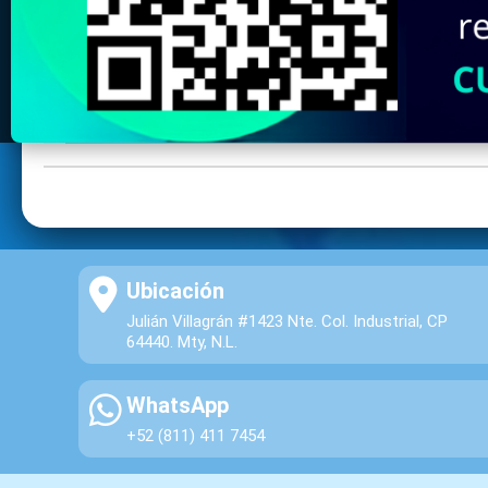
Ubicación
Julián Villagrán #1423 Nte. Col. Industrial, CP
64440. Mty, N.L.
WhatsApp
+52 (811) 411 7454