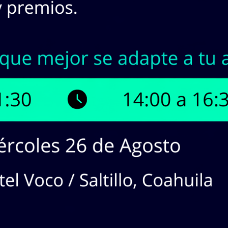
INASA | Stock en Línea
¡Tenemos hasta
25,971
prod
¡Haz
CLICK
en los productos que 
cotizaciones!
dos en lista:
100
producto(s). Mostrando Página
1
de
25