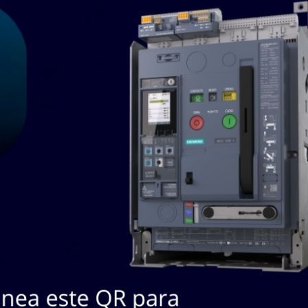
SKU / Nº
#
Descripción
Marca
Fabricante
PLUG IN TIPO
FUSIBLES, 200 AMPS.,
RL3620THPI
1
3 FASES, 3 HILOS, 600
ABB
RL3620THPI
VCA, PLUG ASSIST
ABB RL3620THPI
PLUG IN TIPO
FUSIBLES, 400 AMPS.,
RL3640THPI
2
3 FASES, 3 HILOS, 600
ABB
RL3640THPI
VCA, PLUG ASSIST
ABB RL3640THPI
PLUG IN TIPO
FUSIBLES, 200 AMPS.,
RL4620THPI
3
3 FASES, 4 HILOS, 600
ABB
RL4620THPI
VCA, PLUG ASSIST
ABB RL4620THPI