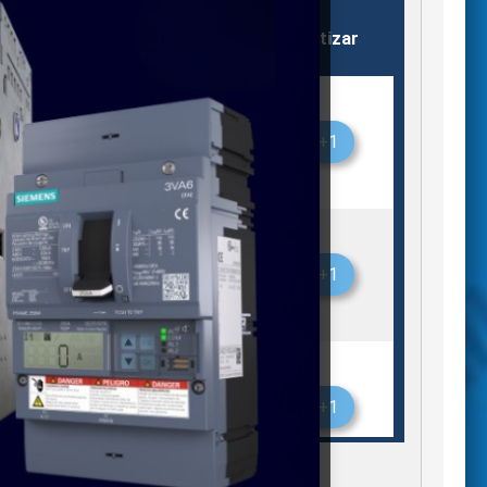
Almacén
Stock
Cotizar
Saltillo
7
+1
Saltillo
2
+1
Saltillo
7
+1