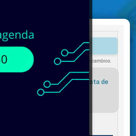
uctos disponibles!
Existencias sujetas a vigencias o cambios.
necesites para agregar a tu lista de