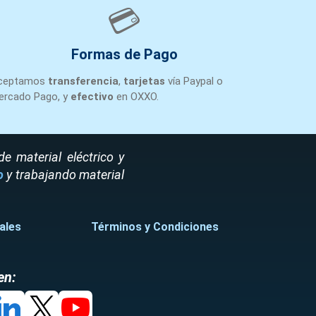
💳
NN
Chihuahua
3
+1
Formas de Pago
ceptamos
transferencia
,
tarjetas
vía Paypal o
NN
Chihuahua
71
+1
ercado Pago, y
efectivo
en OXXO.
NN
Chihuahua
4
+1
 material eléctrico y
o
y trabajando material
NN
Hermosillo
1
+1
ales
Términos y Condiciones
en:
NN
Hermosillo
1
+1