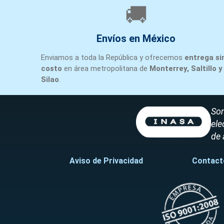
🚚
Envíos en México
Enviamos a toda la República y ofrecemos
entrega si
costo
en área metropolitana de
Monterrey, Saltillo y
Silao
.
Som
ele
de 
Aviso de Privacidad
Contact