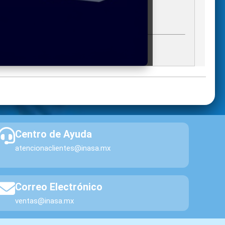
Saltillo
2
+1
gregados)
A
Monterrey
1
+1
A
Silao
3
+1
Centro de Ayuda
atencionaclientes@inasa.mx
NN
Chihuahua
10
+1
Correo Electrónico
ventas@inasa.mx
NN
Chihuahua
5
+1