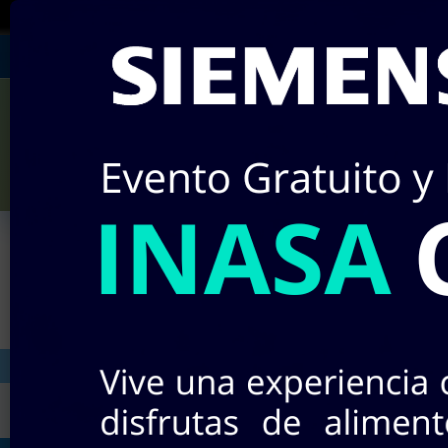
¡RECUERDA!
Si no encuentras algún producto
Julián Villagrán #142
Miércole
¡Nuevos pr
INICIO
STOCK EN LÍNEA
TIEND