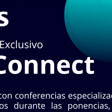
 en
TIENDA
puedes hacerlo en el apartado de
STOCK EN L
3 Nte. Col. Industrial, CP 64440. Mty, N.L.
+52 (81) 8125 - 5620
¡No te pierdas INASA Connect
s 26 de agosto · 2 horarios a elegir · Evento exclusivo y
CONOCE MÁS AQ
oductos!
A
MARCAS
ACCESO A CLIENTES
SERVICIOS
NO
Horarios:
Lunes a
Cotizar con nosotr