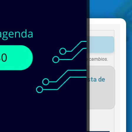
uctos disponibles!
Existencias sujetas a vigencias o cambios.
necesites para agregar a tu lista de