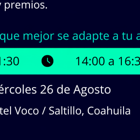
INASA | Stock en Línea
¡Tenemos hasta
25,861
prod
¡Haz
CLICK
en los productos que 
cotizaciones!
dos en lista:
64
producto(s). Mostrando Página
1
de
1