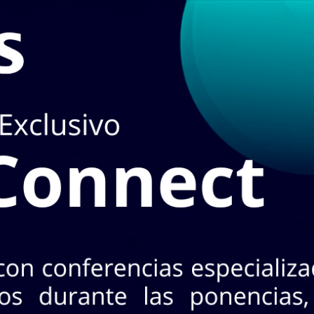
 en
TIENDA
puedes hacerlo en el apartado de
STOCK EN L
3 Nte. Col. Industrial, CP 64440. Mty, N.L.
+52 (81) 8125 - 5620
¡No te pierdas INASA Connect
s 26 de agosto · 2 horarios a elegir · Evento exclusivo y
CONOCE MÁS AQ
oductos!
A
MARCAS
ACCESO A CLIENTES
SERVICIOS
NO
Horarios:
Lunes a
Cotizar con nosotr