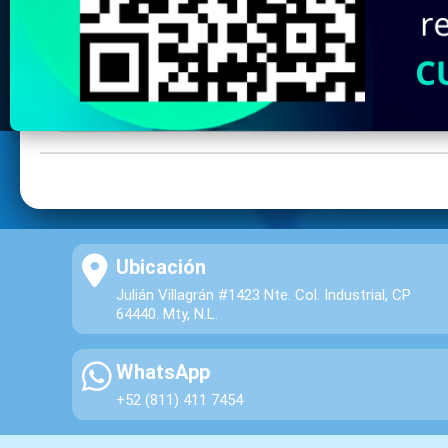
Ubicación
Julián Villagrán #1423 Nte. Col. Industrial, CP
64440. Mty, N.L.
WhatsApp
+52 (811) 411 7454