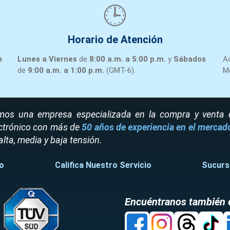
13
DE CARGA 12CTOS 3F
GE CONT
🕒
TL12412R
4H 125AMP. 208Y
TL18415C CENTRO
TL18415C
Horario de Atención
14
DE CARGA 3F 18P
GE CONT
TL18415C
150A 120/240V G.E.
n
Lunes a Viernes
de
8:00 a.m. a 5:00 p.m.
y
Sábados
A
CENTRO DE CARGA
de
9:00 a.m. a 1:00 p.m.
(GMT-6).
M
TL18415R
15
TL 18415R 3F 18P
GE CONT
TL18415R
150A NEMA 3R
TL240SCU CENTRO
TL240SCU
os una empresa especializada en la compra y venta de
16
DE CARGA 1F. 3H. 2
GE CONT
TL240SCU
ctrónico con más de
50 años de experiencia en el mercad
CIRCUITOS
alta, media y baja tensión.
TL24415C CENTRO
TL24415C
17
DE CARGA 3F 24P
GE CONT
TL24415C
o
Califica Nuestro Servicio
Sucurs
150A 120/240V G.E.
TL30420C CENTRO
TL30420C
18
DE CARGA 3F 30P
GE CONT
TL30420C
Encuéntranos también 
200A 120/240V G.E.
TL30420R CENTRO
TL30420R