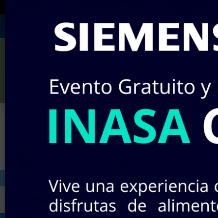
¡RECUERDA!
Si no encuentras algún producto
Julián Villagrán #142
Miércole
¡Nuevos pr
INICIO
STOCK EN LÍNEA
TIEND