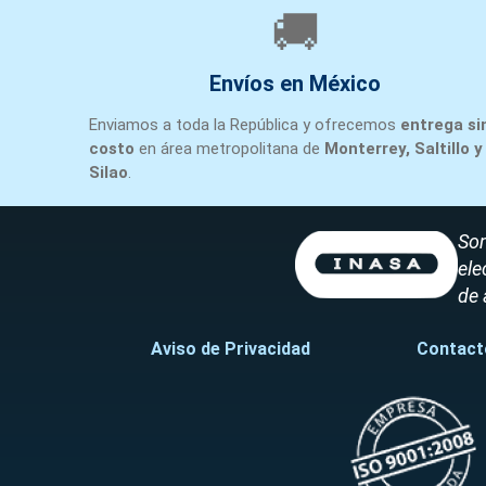
🚚
Envíos en México
Enviamos a toda la República y ofrecemos
entrega si
costo
en área metropolitana de
Monterrey, Saltillo y
Silao
.
Som
ele
de 
Aviso de Privacidad
Contact