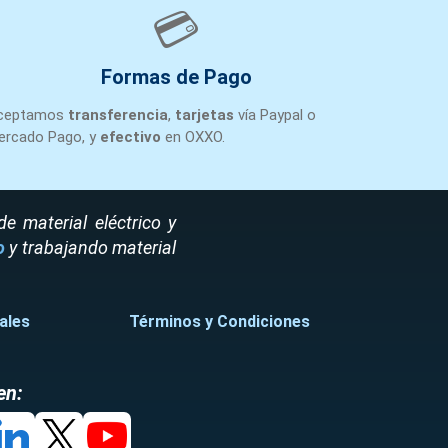
ROL
Monterrey
37
+1
💳
Formas de Pago
ROL
Monterrey
119
+1
ceptamos
transferencia
,
tarjetas
vía Paypal o
ercado Pago, y
efectivo
en OXXO.
ROL
Monterrey
34
+1
 material eléctrico y
ROL
Monterrey
92
+1
o
y trabajando material
ROL
Monterrey
17
+1
ales
Términos y Condiciones
ROL
Monterrey
43
+1
en: