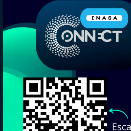
Nombre del Producto:
Marca:
Elige tu almacén más
cercano:
Revisa aquí nuestro
Catálogo de
Marcas
Buscar
Limpiar