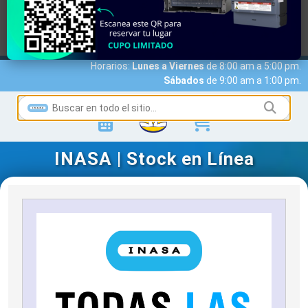
MARCAS
ACCESO A CLIENTES
SERVICIOS
NOTICIAS
NOSOTROS
CONTACTO
Horarios:
Lunes a Viernes
de 8:00 am a 5:00 pm.
Sábados
de 9:00 am a 1:00 pm.
INASA | Stock en Línea