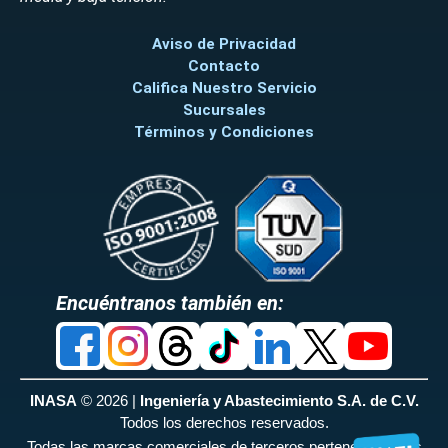
AMER
LASR
Aviso de Privacidad
02201978
Contacto
SENSOR
Califica Nuestro Servicio
DE
Sucursales
NIVEL,
Términos y Condiciones
N0R02201978
NORTH AMER
10
02-
2201978
LASR
201978
*NORTH
AMER
LA
02202191
LAMPARA
Encuéntranos también en:
ULTRAVIOLETA,
N0R02202191
NORTH AMER
11
02-
2202191
LASR
202191
*NORTH
AM
INASA
© 2026 |
Ingeniería y Abastecimiento S.A. de C.V.
02288005
Todos los derechos reservados.
LENTE
Todas las marcas comerciales de terceros pertenecen a sus