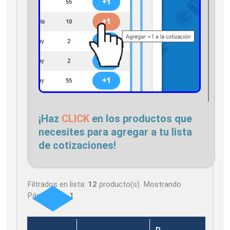
¡Haz
CLICK
en los productos que
necesites para agregar a tu lista
de cotizaciones!
Filtrados en lista:
12
producto(s). Mostrando
Página
1
de
1
D