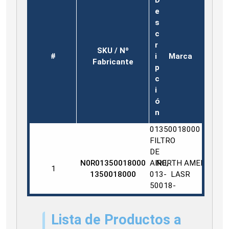
e
s
c
r
SKU / Nº
#
i
Marca
Fabricante
p
c
i
ó
n
01350018000
FILTRO
DE
N0R01350018000
AIRE,
NORTH AMER
1
1350018000
013-
LASR
50018-
000
*NORTH
Lista de Productos a
02100620