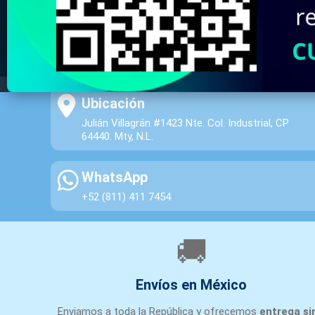
Ubicación
Julián Villagrán #1423 Nte. Col. Industrial, CP
64440. Mty, N.L.
WhatsApp
+52 (811) 411 7454
🚚
Envíos en México
Enviamos a toda la República y ofrecemos
entrega si