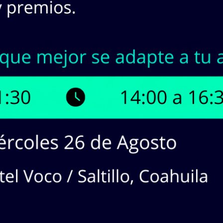
INASA | Stock en Línea
¡Tenemos hasta
2
productos dispon
¡Haz
CLICK
en los productos que 
cotizaciones!
dos en lista:
2
producto(s). Mostrando Página
1
de
1