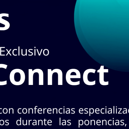
en
TIENDA
puedes hacerlo en el apartado de
STOCK EN LÍ
3 Nte. Col. Industrial, CP 64440. Mty, N.L.
+52 (81) 8125 - 5620
¡No te pierdas INASA Connect
s 26 de agosto · 2 horarios a elegir · Evento exclusivo y
CONOCE MÁS AQ
oductos!
A
MARCAS
ACCESO A CLIENTES
SERVICIOS
NO
Horarios:
Lunes a
Cotizar con nosotr