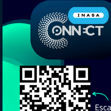
Nombre del Producto:
Marca:
Elige tu almacén más
cercano:
Revisa aquí nuestro
Catálogo de
Marcas
Buscar
Limpiar