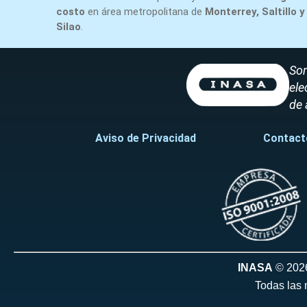
costo
en área metropolitana de
Monterrey, Saltillo y
Silao
.
Som
ele
de 
Aviso de Privacidad
Contact
INASA
© 202
Todas las 