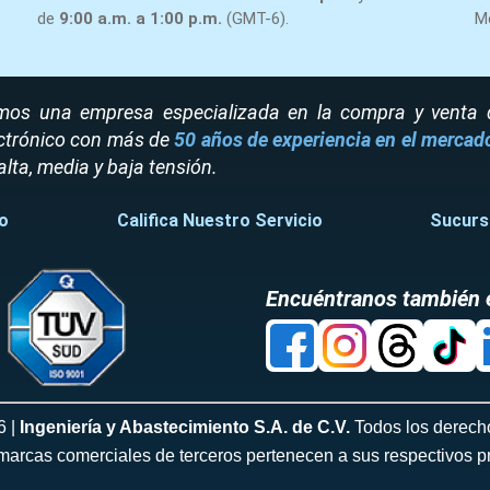
de
9:00 a.m. a 1:00 p.m.
(GMT-6).
M
os una empresa especializada en la compra y venta de
ctrónico con más de
50 años de experiencia en el mercad
alta, media y baja tensión.
o
Califica Nuestro Servicio
Sucurs
Encuéntranos también 
6 |
Ingeniería y Abastecimiento S.A. de C.V.
Todos los derech
marcas comerciales de terceros pertenecen a sus respectivos pr