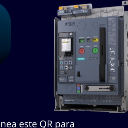
SKU / Nº
#
Descripción
Marca
Fabricante
KIM430043 BANCO
KIM430043
DE CAPACITOR
1
MYRON ZU
KIM430043
SERIES CALMOUNT
4KVAR
CAPACITOR M
KIM430113
2
ZUCKER KIM 43011-3
MYRON ZU
KIM430113
KVAR DIALECTRIC 11.
Lista de Productos a cotizar:
(Aún no hay productos a