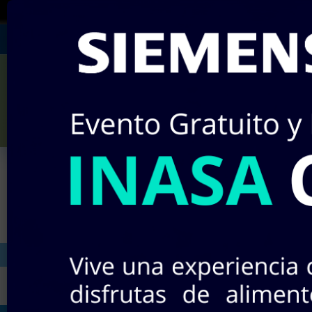
¡RECUERDA!
Si no encuentras algún producto 
Julián Villagrán #142
Miércole
¡Nuevos pr
INICIO
STOCK EN LÍNEA
TIEND