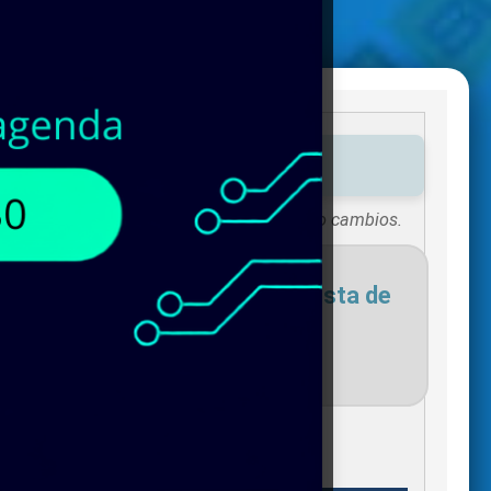
ibles de
MYRON ZUCKER
!
Existencias sujetas a vigencias o cambios.
necesites para agregar a tu lista de