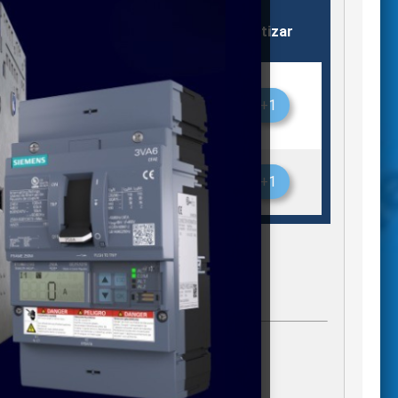
Almacén
Stock
Cotizar
CKER
Monterrey
1
+1
CKER
Monterrey
1
+1
gregados)