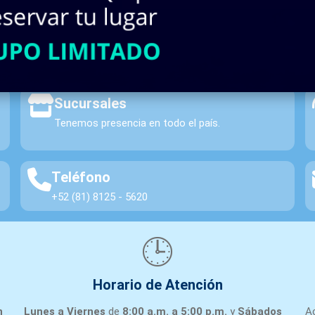
INASA | Material Eléctrico y Automatización.
Sucursales
Tenemos presencia en todo el país.
Teléfono
+52 (81) 8125 - 5620
🕒
Horario de Atención
n
Lunes a Viernes
de
8:00 a.m. a 5:00 p.m.
y
Sábados
A