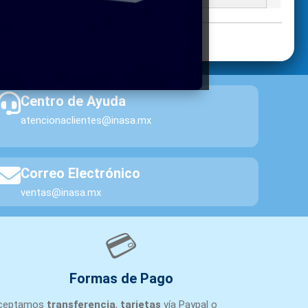
Centro de Ayuda
atencionaclientes@inasa.mx
Correo Electrónico
ventas@inasa.mx
💳
Formas de Pago
ceptamos
transferencia
,
tarjetas
vía Paypal o