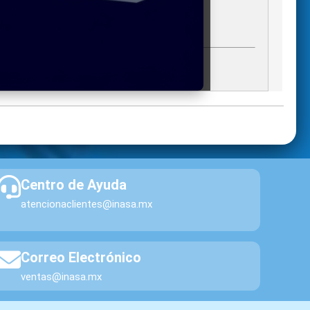
gregados)
Centro de Ayuda
atencionaclientes@inasa.mx
Correo Electrónico
ventas@inasa.mx