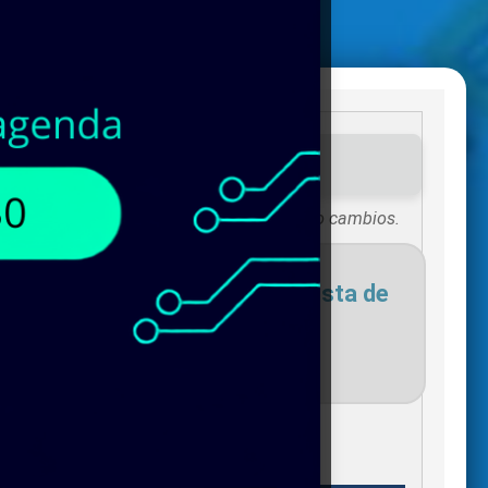
ponibles de
MELTRIC
!
Existencias sujetas a vigencias o cambios.
necesites para agregar a tu lista de