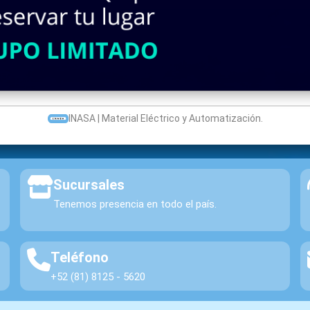
Lista de Productos a cotizar:
(Aún no hay productos a
INASA | Material Eléctrico y Automatización.
Sucursales
Tenemos presencia en todo el país.
Teléfono
+52 (81) 8125 - 5620