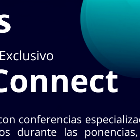
n
TIENDA
puedes hacerlo en el apartado de
STOCK EN LÍN
3 Nte. Col. Industrial, CP 64440. Mty, N.L.
+52 (81) 8125 - 5620
¡No te pierdas INASA Connect
s 26 de agosto · 2 horarios a elegir · Evento exclusivo y
CONOCE MÁS AQ
oductos!
A
MARCAS
ACCESO A CLIENTES
SERVICIOS
NO
Horarios:
Lunes a
Cotizar con nosotr