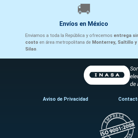
🚚
Envíos en México
Enviamos a toda la República y ofrecemos
entrega si
costo
en área metropolitana de
Monterrey, Saltillo y
Silao
.
Som
ele
de 
Aviso de Privacidad
Contact