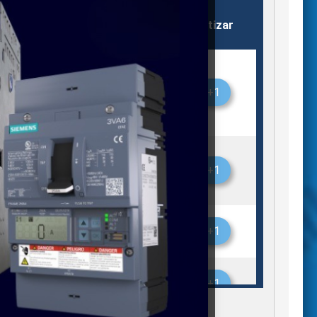
Almacén
Stock
Cotizar
C
Monterrey
3
+1
C
Monterrey
3
+1
C
Monterrey
8
+1
C
Monterrey
8
+1