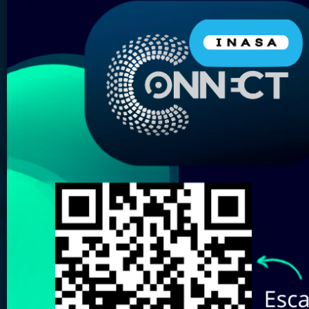
Nombre del Producto:
Marca:
Elige tu almacén más
cercano:
Revisa aquí nuestro
Catálogo de
Marcas
Buscar
Limpiar