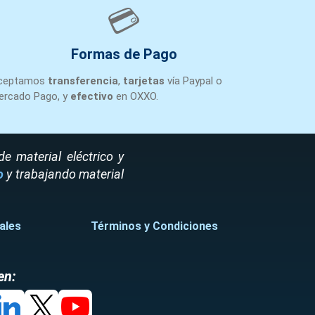
💳
Formas de Pago
ceptamos
transferencia
,
tarjetas
vía Paypal o
ercado Pago, y
efectivo
en OXXO.
 material eléctrico y
o
y trabajando material
ales
Términos y Condiciones
en: