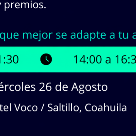
INASA | Stock en Línea
¡Tenemos hasta
4
productos dis
¡Haz
CLICK
en los productos que 
cotizaciones!
dos en lista:
4
producto(s). Mostrando Página
1
de
1