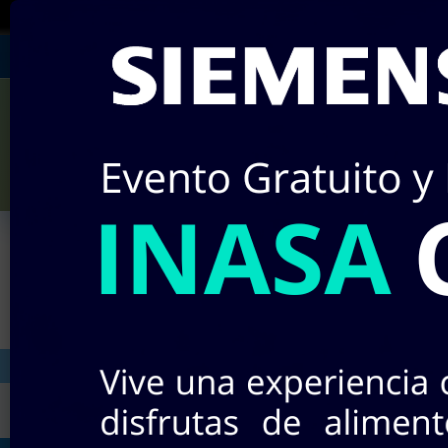
¡RECUERDA!
Si no encuentras algún producto e
Julián Villagrán #142
Miércole
¡Nuevos pr
INICIO
STOCK EN LÍNEA
TIEND