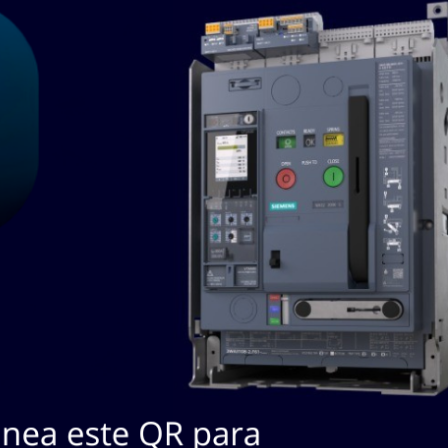
SKU / Nº
#
Descripción
Marca
Fabricante
ACCESORIO
ADAPTADOR
513M3
1
MELTRIC
MELTRI
513M3
CORPORATION
513M3
ACCESORIO
513P0N10
MONTAJE MELTRIC
2
MELTRI
513P0N10
CORPORATION
513P0N10
CG11209AM CORD
CG11209AM
3
GRIP METALICO
MELTRI
CG11209AM
CODO 90° *MELTRIC
H091UI-185 MANIJA
H091UI185
4
METÁLICA ROSCADA,
MELTRI
H091UI185
CON ENTRADA NP