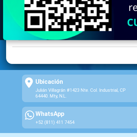
Ubicación
Julián Villagrán #1423 Nte. Col. Industrial, CP
64440. Mty, N.L.
WhatsApp
+52 (811) 411 7454