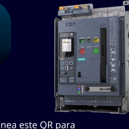
SKU / Nº
#
Descripción
Marca
Fabricante
MAGNET MFG:
INDUSTRIAL MAGN
CMP7512CSP2N42
1
PN:
MAG MA
CMP7512CSP2N42
CMP7512CSP2N42
TYP
Lista de Productos a cotizar:
(Aún no hay productos a