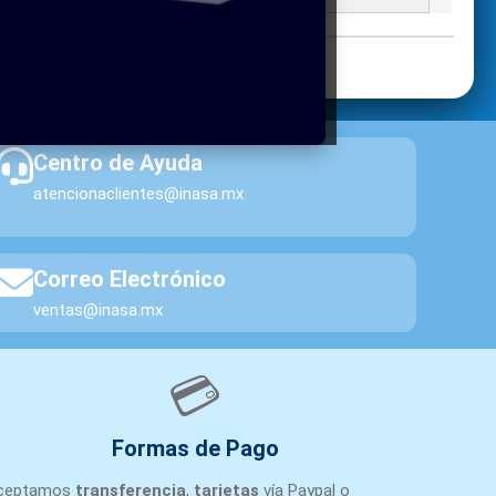
Centro de Ayuda
atencionaclientes@inasa.mx
Correo Electrónico
ventas@inasa.mx
💳
Formas de Pago
ceptamos
transferencia
,
tarjetas
vía Paypal o