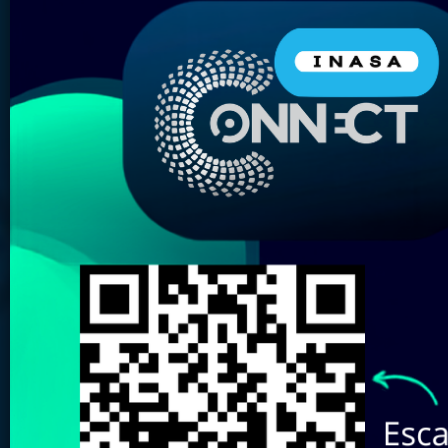
Nombre del Producto:
Marca:
Elige tu almacén más
cercano:
Revisa aquí nuestro
Catálogo de
Marcas
Buscar
Limpiar