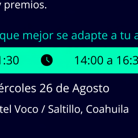
INASA | Stock en Línea
¡Tenemos hasta
1
productos disp
¡Haz
CLICK
en los productos que 
cotizaciones!
dos en lista:
1
producto(s). Mostrando Página
1
de
1