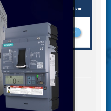
Almacén
Stock
Cotizar
TE
Silao
1
+1
gregados)