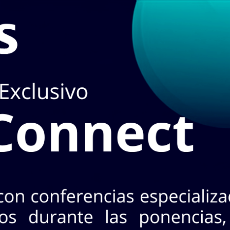
en
TIENDA
puedes hacerlo en el apartado de
STOCK EN LÍ
3 Nte. Col. Industrial, CP 64440. Mty, N.L.
+52 (81) 8125 - 5620
¡No te pierdas INASA Connect
s 26 de agosto · 2 horarios a elegir · Evento exclusivo y
CONOCE MÁS AQ
oductos!
A
MARCAS
ACCESO A CLIENTES
SERVICIOS
NO
Horarios:
Lunes a
Cotizar con nosotr