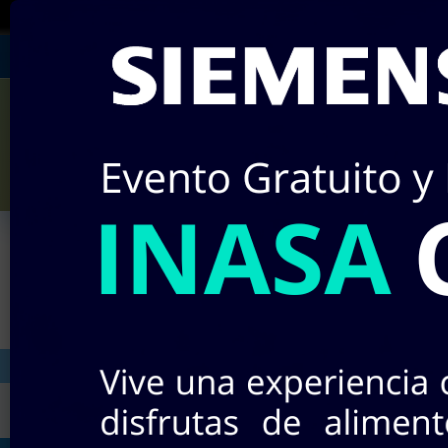
¡RECUERDA!
Si no encuentras algún producto 
Julián Villagrán #142
Miércole
¡Nuevos pr
INICIO
STOCK EN LÍNEA
TIEND