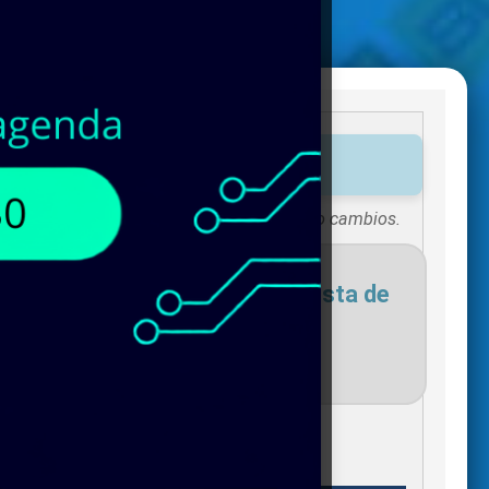
onibles de
MAG MATE
!
Existencias sujetas a vigencias o cambios.
necesites para agregar a tu lista de