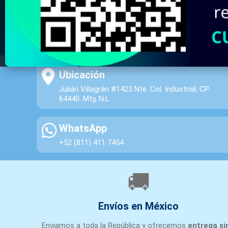
Ubicación
Julián Villagrán #1423 Nte. Col. Industrial, CP
64440. Mty, N.L.
WhatsApp
+52 (811) 411 7454
🚚
Envíos en México
Enviamos a toda la República y ofrecemos
entrega si