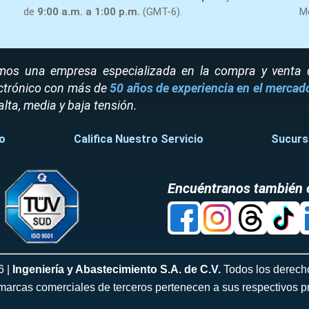
de
9:00 a.m. a 1:00 p.m.
(GMT-6).
M
os una empresa especializada en la compra y venta de
ctrónico con más de
50 años de experiencia en el mercad
alta, media y baja tensión.
o
Califica Nuestro Servicio
Sucurs
Encuéntranos también 
6 |
Ingeniería y Abastecimiento S.A. de C.V.
Todos los derech
marcas comerciales de terceros pertenecen a sus respectivos pr