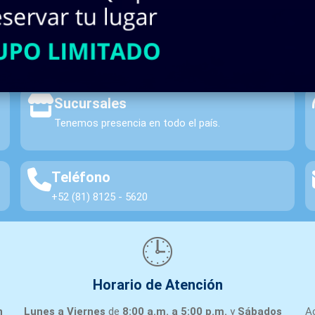
INASA | Material Eléctrico y Automatización.
Sucursales
Tenemos presencia en todo el país.
Teléfono
+52 (81) 8125 - 5620
🕒
Horario de Atención
n
Lunes a Viernes
de
8:00 a.m. a 5:00 p.m.
y
Sábados
A