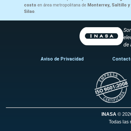
costo
en área metropolitana de
Monterrey, Saltillo y
Silao
.
Som
ele
de 
Aviso de Privacidad
Contact
INASA
© 202
Todas las 