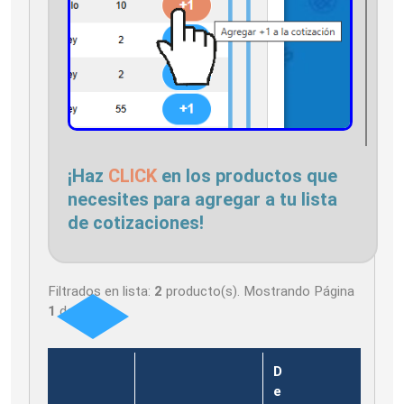
¡Haz
CLICK
en los productos que
necesites para agregar a tu lista
de cotizaciones!
Filtrados en lista:
2
producto(s). Mostrando Página
1
de
1
D
e