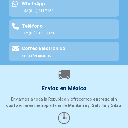
WhatsApp
+52 (811) 411 7454
Teléfono
+52 (81) 8125 - 5620
Correo Electrónico
ventas@inasa.mx
🚚
Envíos en México
Enviamos a toda la República y ofrecemos
entrega sin
costo
en área metropolitana de
Monterrey, Saltillo y Silao
.
🕒