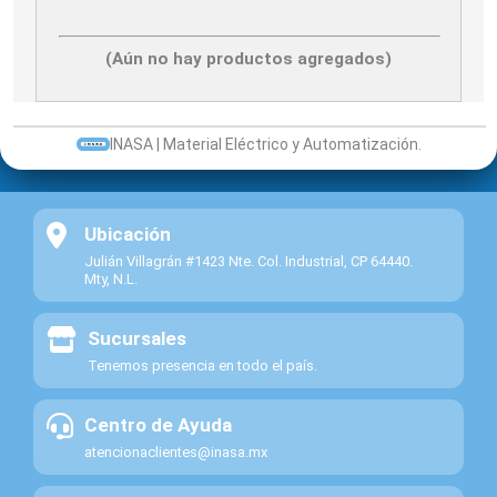
010
102
(Aún no hay productos agregados)
NH0080
FUSIBLE
2
LINDER
NH0080
80
A
#
INASA | Material Eléctrico y Automatización.
9842
#
Ubicación
Julián Villagrán #1423 Nte. Col. Industrial, CP 64440.
Mty, N.L.
Sucursales
Tenemos presencia en todo el país.
Centro de Ayuda
atencionaclientes@inasa.mx