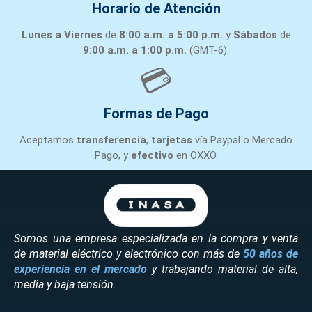
Horario de Atención
Lunes a Viernes
de
8:00 a.m. a 5:00 p.m.
y
Sábados
de
9:00 a.m. a 1:00 p.m.
(GMT-6).
💳
Formas de Pago
Aceptamos
transferencia
,
tarjetas
vía Paypal o Mercado
Pago, y
efectivo
en OXXO.
Somos una empresa especializada en la compra y venta
de material eléctrico y electrónico con más de
50 años de
experiencia en el mercado
y trabajando material de alta,
media y baja tensión.