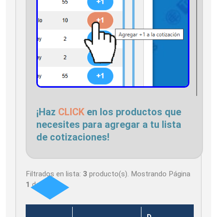
¡Haz
CLICK
en los productos que
necesites para agregar a tu lista
de cotizaciones!
Filtrados en lista:
3
producto(s). Mostrando Página
1
de
1
D