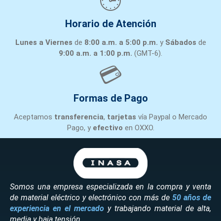
🕒
Horario de Atención
Lunes a Viernes
de
8:00 a.m. a 5:00 p.m.
y
Sábados
de
9:00 a.m. a 1:00 p.m.
(GMT-6).
💳
Formas de Pago
Aceptamos
transferencia
,
tarjetas
vía Paypal o Mercado
Pago, y
efectivo
en OXXO.
Somos una empresa especializada en la compra y venta
de material eléctrico y electrónico con más de
50 años de
experiencia en el mercado
y trabajando material de alta,
media y baja tensión.