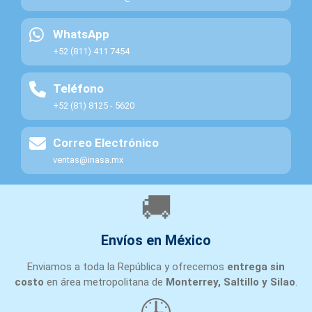
WhatsApp
+52 (811) 411 7454
Teléfono
+52 (81) 8125 - 5620
Correo Electrónico
ventas@inasa.mx
🚚
Envíos en México
Enviamos a toda la República y ofrecemos
entrega sin
costo
en área metropolitana de
Monterrey, Saltillo y Silao
.