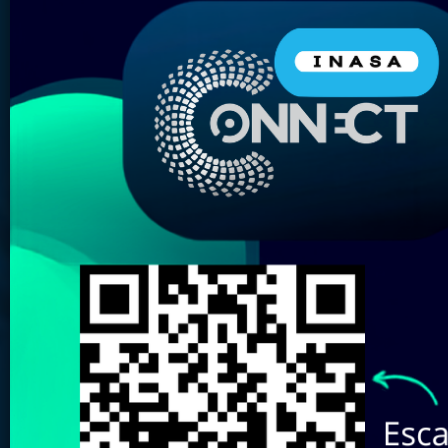
Nombre del Producto:
Marca:
Elige tu almacén más
cercano:
Revisa aquí nuestro
Catálogo de
Marcas
Buscar
Limpiar