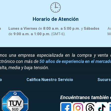
G170SW
LEENO G170SW
🕒
G230TW
PIN RECEPTACLE
12
LEENO
G230TW
LEENO G230TW
Horario de Atención
G265R
PIN PROBADOR
13
LEENO
G265R
LEENO G265R
n
Lunes a Viernes
de
8:00 a.m. a 5:00 p.m.
y
Sábados
A
PS228CR2
de
9:00 a.m. a 1:00 p.m.
(GMT-6).
M
14
TESTER PIN
LEENO
PS228CR2
PS229CR2
PIN PROBADOR
15
LEENO
PS229C-R2
LEENO PS229C-R2
os una empresa especializada en la compra y venta de
ctrónico con más de
50 años de experiencia en el mercad
alta, media y baja tensión.
o
Califica Nuestro Servicio
Sucurs
Encuéntranos también 