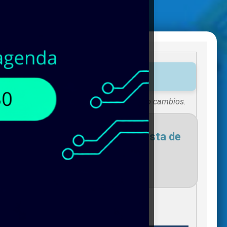
tos disponibles!
Existencias sujetas a vigencias o cambios.
necesites para agregar a tu lista de