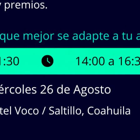
INASA | Stock en Línea
¡Tenemos hasta
15
produc
¡Haz
CLICK
en los productos que 
cotizaciones!
dos en lista:
15
producto(s). Mostrando Página
1
de
1