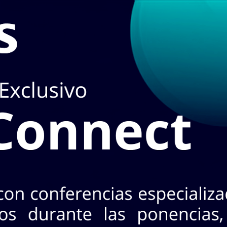
en
TIENDA
puedes hacerlo en el apartado de
STOCK EN LÍ
3 Nte. Col. Industrial, CP 64440. Mty, N.L.
+52 (81) 8125 - 5620
¡No te pierdas INASA Connect
s 26 de agosto · 2 horarios a elegir · Evento exclusivo y
CONOCE MÁS AQ
oductos!
A
MARCAS
ACCESO A CLIENTES
SERVICIOS
NO
Horarios:
Lunes a
Cotizar con nosotr