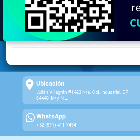
Ubicación
Julián Villagrán #1423 Nte. Col. Industrial, CP
64440. Mty, N.L.
WhatsApp
+52 (811) 411 7454