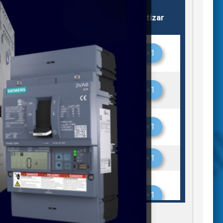
Almacén
Stock
Cotizar
EE
Silao
1
+1
ATIONS
EE
Silao
1
+1
ATIONS
EE
Silao
1
+1
ATIONS
Monterrey
6
+1
Monterrey
8
+1