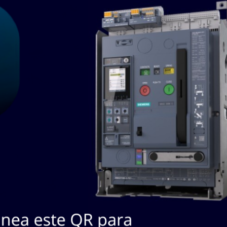
SKU / Nº
#
Descripción
Marca
Fabricante
SPLITTER PALADIN
PAL1822
GREENL
1
1822 ROUND CABLE
PA1822
COMMUNIC
(GT-50642 D 1)
SPLITTER PALADIN
PAL1822
GREENL
2
1822 ROUND CABLE
PA1822
COMMUNIC
(GT-50642 D 1)
SPLITTER PALADIN
PAL1822
GREENL
3
1822 ROUND CABLE
PA1822
COMMUNIC
(GT-50642 D 1)
LC067GH3MW
LC-067GH-3MW
4
LEE
LC067GH3MW
RESORTE LEE
RESORTE DE
LC072HJ10M
COMPRESIÓN MARCA
5
LEE
LC072HJ10M
LEE SPRING MODELO
LC 0