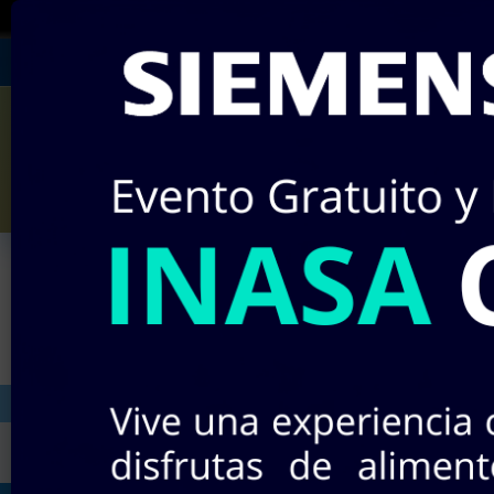
¡RECUERDA!
Si no encuentras algún producto 
Julián Villagrán #142
Miércole
¡Nuevos pr
INICIO
STOCK EN LÍNEA
TIEND