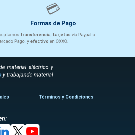
💳
Monterrey
200
+1
Formas de Pago
Monterrey
200
+1
ceptamos
transferencia
,
tarjetas
vía Paypal o
ercado Pago, y
efectivo
en OXXO.
Monterrey
200
+1
Monterrey
200
+1
 material eléctrico y
o
y trabajando material
ales
Términos y Condiciones
en: