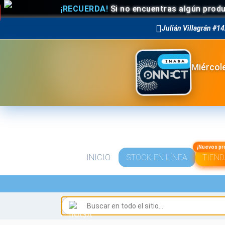
¡RECUERDA!
Si no encuentras algún producto
Julián Villagrán #14
Miércole
¡Nuevos pr
INICIO
STOCK EN LÍNEA
TIEND