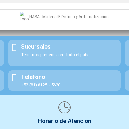
INASA | Material Eléctrico y Automatización.
Sucursales
Tenemos presencia en todo el país.
Teléfono
+52 (81) 8125 - 5620
🕒
Horario de Atención