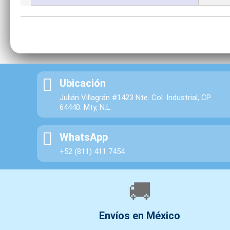
Ubicación
Julián Villagrán #1423 Nte. Col. Industrial, CP
64440. Mty, N.L.
WhatsApp
+52 (811) 411 7454
🚚
Envíos en México