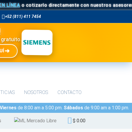
ÍNEA
o cotizarlo directamente con nuestros asesores.
¡C
+52 (811) 411 7454
!
 gratuito.
➜
UÍ
TICIAS
NOSOTROS
CONTACTO
 Viernes
de 8:00 am a 5:00 pm.
Sábados
de 9:00 am a 1:00 pm.
s
Mercado Libre
$ 0.00