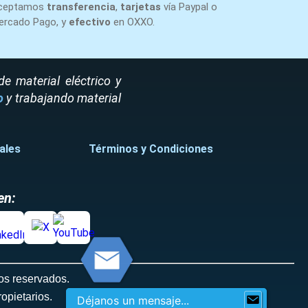
ceptamos
transferencia
,
tarjetas
vía Paypal o
ercado Pago, y
efectivo
en OXXO.
 material eléctrico y
o
y trabajando material
ales
Términos y Condiciones
en:
os reservados.
opietarios.
Déjanos un mensaje...