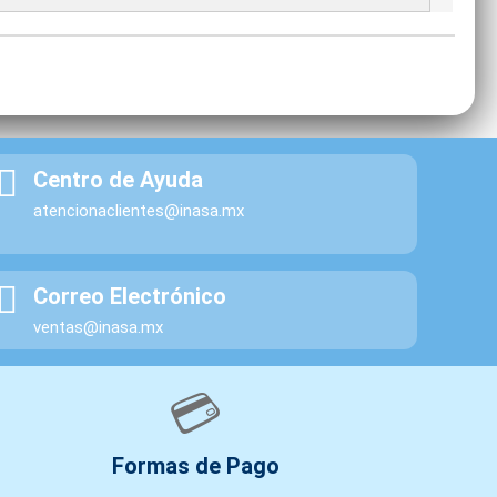
Centro de Ayuda
atencionaclientes@inasa.mx
Correo Electrónico
ventas@inasa.mx
💳
Formas de Pago