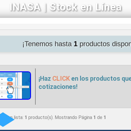
INASA | Stock en Línea
¡Tenemos hasta
1
productos dispo
¡Haz
CLICK
en los productos que 
cotizaciones!
dos en lista:
1
producto(s). Mostrando Página
1
de
1