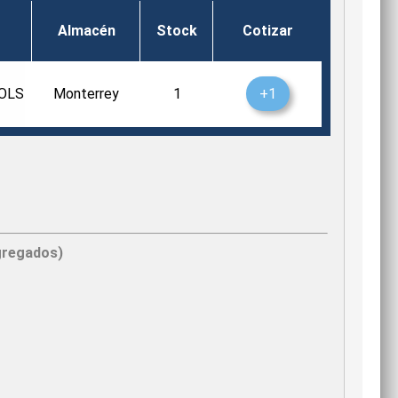
Almacén
Stock
Cotizar
OLS
Monterrey
1
+1
gregados)