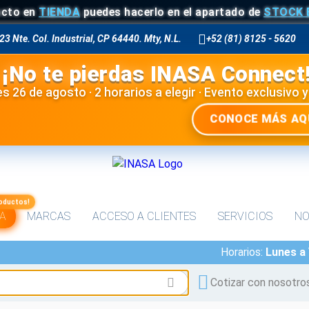
 en
TIENDA
puedes hacerlo en el apartado de
STOCK EN L
23 Nte. Col. Industrial, CP 64440. Mty, N.L.
+52 (81) 8125 - 5620
¡No te pierdas INASA Connect
s 26 de agosto · 2 horarios a elegir · Evento exclusivo y
CONOCE MÁS AQ
oductos!
A
MARCAS
ACCESO A CLIENTES
SERVICIOS
NO
Horarios:
Lunes a
Cotizar con nosotro