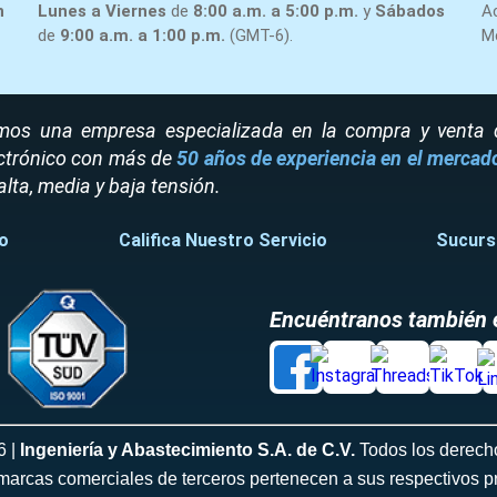
n
Lunes a Viernes
de
8:00 a.m. a 5:00 p.m.
y
Sábados
A
de
9:00 a.m. a 1:00 p.m.
(GMT-6).
M
os una empresa especializada en la compra y venta de
ctrónico con más de
50 años de experiencia en el mercad
alta, media y baja tensión.
o
Califica Nuestro Servicio
Sucurs
Encuéntranos también 
6 |
Ingeniería y Abastecimiento S.A. de C.V.
Todos los derech
marcas comerciales de terceros pertenecen a sus respectivos pr