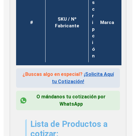
s
c
r
SKU / Nº
#
i
Marca
Fabricante
p
c
i
ó
n
¿Buscas algo en especial?
¡Solicita Aquí
tu Cotización!
O mándanos tu cotización por
WhatsApp
Lista de Productos a
cotizar: