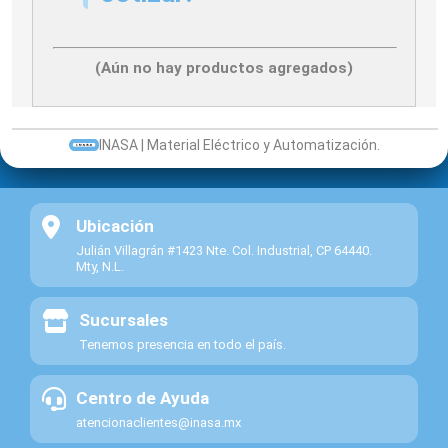
(Aún no hay productos agregados)
INASA | Material Eléctrico y Automatización.
Ubicación
Julián Villagrán #1423 Nte. Col. Industrial, CP 64440.
Mty, N.L.
Sucursales
Tenemos presencia en todo el país.
Centro de Ayuda
atencionaclientes@inasa.mx