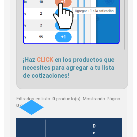
¡Haz
CLICK
en los productos que
necesites para agregar a tu lista
de cotizaciones!
Filtrados en lista:
0
producto(s). Mostrando Página
0
de
0
D
e