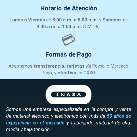
Horario de Atención
Lunes a Viernes
de
8:00 a.m. a 5:00 p.m.
y
Sábados
de
9:00 a.m. a 1:00 p.m.
(GMT-6).
💳
Formas de Pago
Aceptamos
transferencia
,
tarjetas
vía Paypal o Mercado
Pago, y
efectivo
en OXXO.
Somos una empresa especializada en la compra y venta
de material eléctrico y electrónico con más de
50 años de
experiencia en el mercado
y trabajando material de alta,
media y baja tensión.