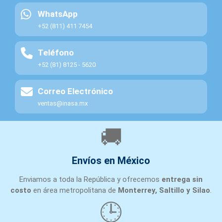
WhatsApp
+52 (811) 411 7454
Teléfono
+52 (81) 8125 - 5620
Correo Electrónico
ventas@inasa.mx
🚚
Envíos en México
Enviamos a toda la República y ofrecemos
entrega sin
costo
en área metropolitana de
Monterrey, Saltillo y Silao
.
🕒