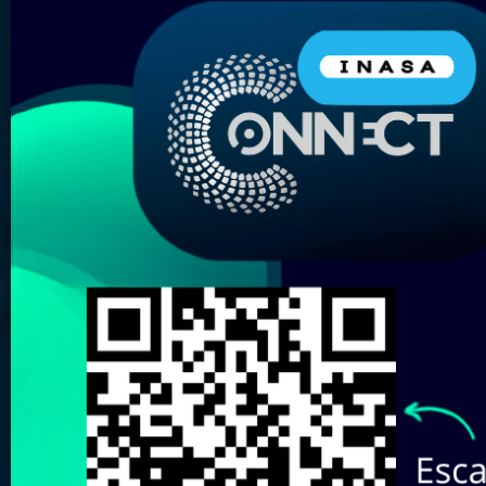
Nombre del Producto:
Marca:
Elige tu almacén más
cercano:
Revisa aquí nuestro
Catálogo de
Marcas
Buscar
Limpiar