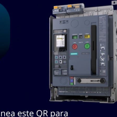
SKU / Nº
#
Descripción
Marca
Fabricante
SUPPLY KEPCO AK-
AK45012
450-12 POWER
1
KEPC
AK45012
SINGLE OUTPUT
POWER 3
Lista de Productos a cotizar:
(Aún no hay productos a