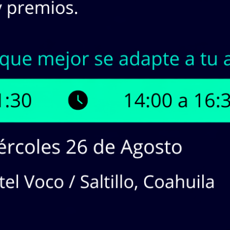
INASA | Stock en Línea
¡Tenemos hasta
1
productos di
¡Haz
CLICK
en los productos que 
cotizaciones!
dos en lista:
1
producto(s). Mostrando Página
1
de
1