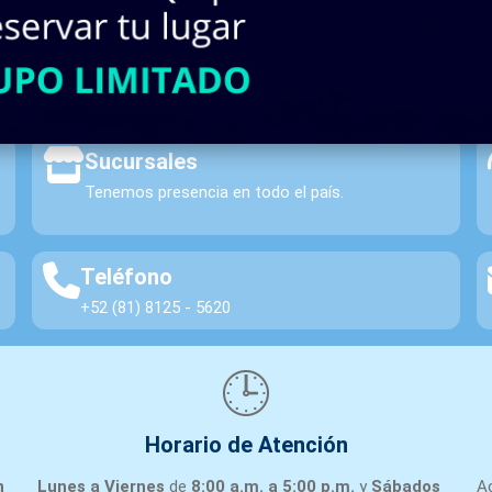
INASA | Material Eléctrico y Automatización.
Sucursales
Tenemos presencia en todo el país.
Teléfono
+52 (81) 8125 - 5620
🕒
Horario de Atención
n
Lunes a Viernes
de
8:00 a.m. a 5:00 p.m.
y
Sábados
A