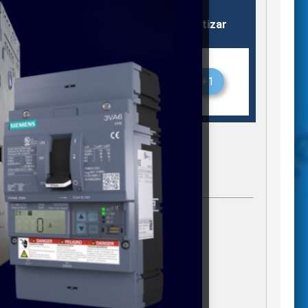
Almacén
Stock
Cotizar
O
Silao
1
+1
gregados)