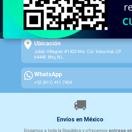
Ubicación
Julián Villagrán #1423 Nte. Col. Industrial, CP
64440. Mty, N.L.
WhatsApp
+52 (811) 411 7454
🚚
Envíos en México
Enviamos a toda la República y ofrecemos
entrega si