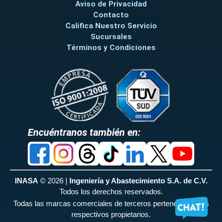
JF2PPFY
PARA
Aviso de Privacidad
8
JAN FAN
JF-2PPF-Y
ABANICO
Contacto
JAN
Califica Nuestro Servicio
FAN
Sucursales
JF-
Términos y Condiciones
2PPF-
Y
JF-
30GB
30
JF30GB
HINGED
9
JAN FAN
JF-30GB
GUARD
Encuéntranos también en:
AND
BLADE
SET
JF-
BM/CCM
INASA
© 2026 |
Ingeniería y Abastecimiento S.A. de C.V.
JFBMCCM
COMBO
Todos los derechos reservados.
10
JAN FAN
JF-BM/CCM
MONTAJE
Todas las marcas comerciales de terceros pertenecen a sus
JAN
respectivos propietarios.
FAN