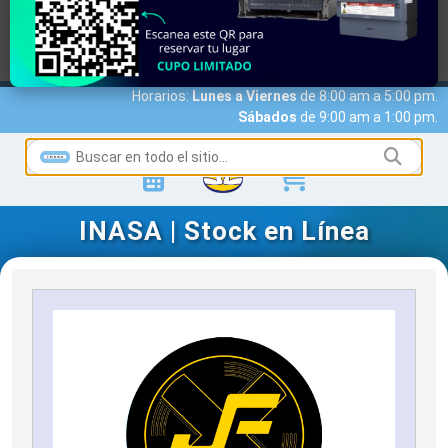
MARCAS
ACCESO A CLIENTES
SERVICIOS
NOTICIAS
NOSOTROS
CONTACTO
Horarios:
Lunes a Viernes
de 8:00 am a 5:00 pm.
Sábados
de 9:00 am a 1:00 pm.
INASA | Stock en Línea