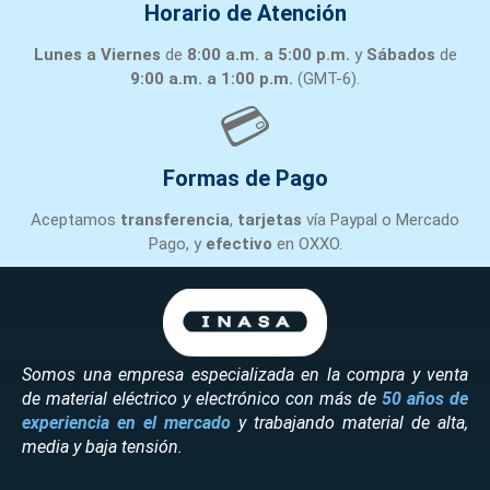
JF20GB
GUARD
Horario de Atención
AND
BLADE
Lunes a Viernes
de
8:00 a.m. a 5:00 p.m.
y
Sábados
de
SET
9:00 a.m. a 1:00 p.m.
(GMT-6).
JF-
💳
24GB
24
Formas de Pago
HINGED
GUARD
JF24GB
Aceptamos
transferencia
,
tarjetas
vía Paypal o Mercado
7
AN
JAN FAN
JF24GB
Pago, y
efectivo
en OXXO.
BLADE
SET
MCA.
JAN
FA
COLUMNA
Somos una empresa especializada en la compra y venta
Y
de material eléctrico y electrónico con más de
50 años de
BASE
experiencia en el mercado
y trabajando material de alta,
DE
media y baja tensión.
PEDESTAL