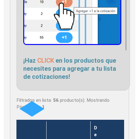
¡Haz
CLICK
en los productos que
necesites para agregar a tu lista
de cotizaciones!
Filtrados en lista:
56
producto(s). Mostrando
Página
1
de
1
D
e