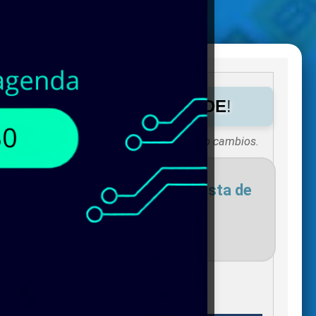
s de
INTELLIGENT BARCODE
!
Existencias sujetas a vigencias o cambios.
necesites para agregar a tu lista de