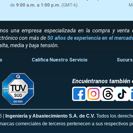
de
9:00 a.m. a 1:00 p.m.
(GMT-6).
M
os una empresa especializada en la compra y venta de
ctrónico con más de
50 años de experiencia en el mercad
alta, media y baja tensión.
o
Califica Nuestro Servicio
Sucurs
Encuéntranos también 
6 |
Ingeniería y Abastecimiento S.A. de C.V.
Todos los derech
marcas comerciales de terceros pertenecen a sus respectivos pr