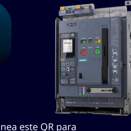
SKU / Nº
#
Descripción
Marca
Fabricante
PCA-6010VG-00A1E
PCA6010VG00A1E
INTELLIG
1
TARJETA MADRE DEL
PCA6010VG00A1E
BARCO
CPU DEL CONTROL
Lista de Productos a cotizar:
(Aún no hay productos a