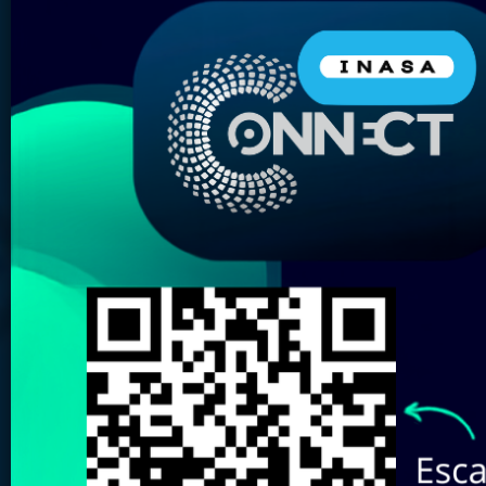
Nombre del Producto:
Marca:
Elige tu almacén más
cercano:
Revisa aquí nuestro
Catálogo de
Marcas
Buscar
Limpiar