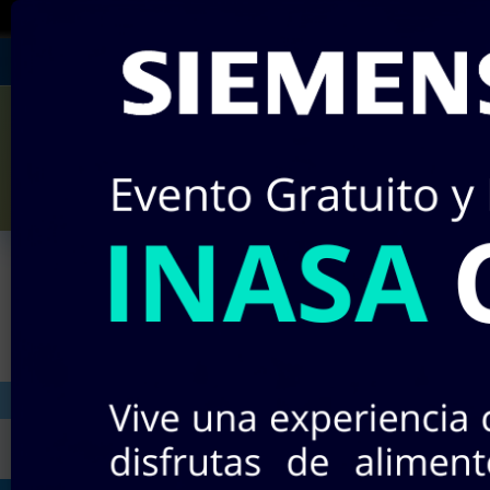
¡RECUERDA!
Si no encuentras algún producto e
Julián Villagrán #142
Miércole
¡Nuevos pr
INICIO
STOCK EN LÍNEA
TIEND