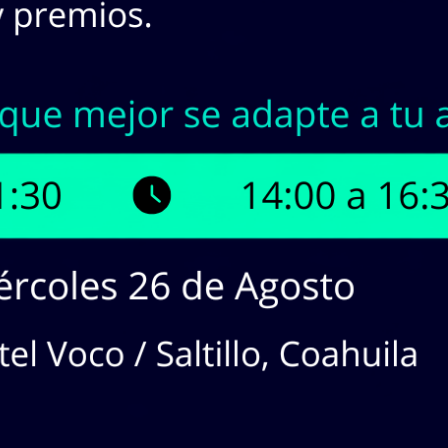
INASA | Stock en Línea
¡Tenemos hasta
1
productos disponible
¡Haz
CLICK
en los productos que 
cotizaciones!
dos en lista:
1
producto(s). Mostrando Página
1
de
1