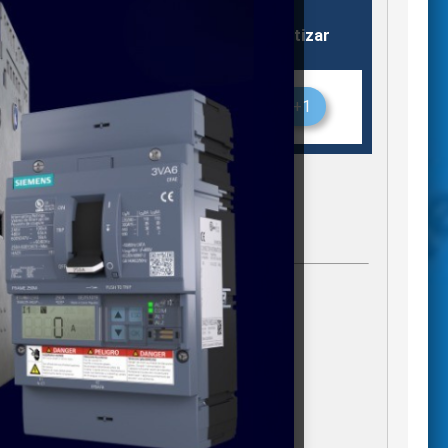
Almacén
Stock
Cotizar
ENT
Monterrey
1
+1
DE
gregados)