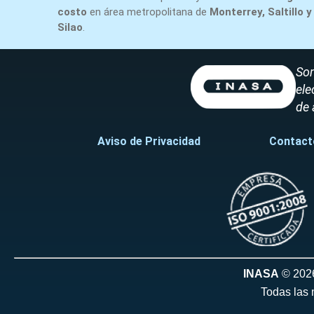
costo
en área metropolitana de
Monterrey, Saltillo y
Silao
.
Som
ele
de 
Aviso de Privacidad
Contact
INASA
© 202
Todas las 