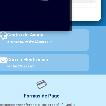
Centro de Ayuda
atencionaclientes@inasa.mx
Correo Electrónico
ventas@inasa.mx
💳
Formas de Pago
ceptamos
transferencia
,
tarjetas
vía Paypal o