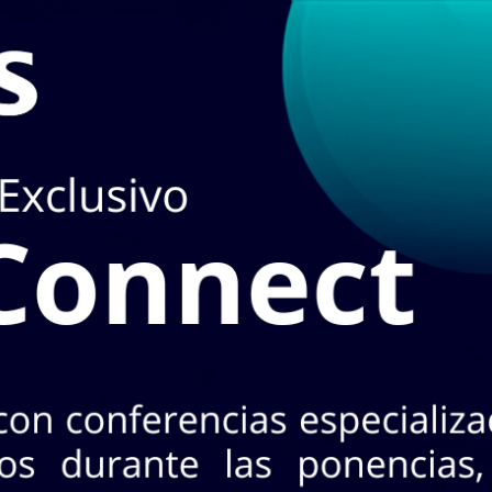
n
TIENDA
puedes hacerlo en el apartado de
STOCK EN LÍN
3 Nte. Col. Industrial, CP 64440. Mty, N.L.
+52 (81) 8125 - 5620
¡No te pierdas INASA Connect
s 26 de agosto · 2 horarios a elegir · Evento exclusivo y
CONOCE MÁS AQ
oductos!
A
MARCAS
ACCESO A CLIENTES
SERVICIOS
NO
Horarios:
Lunes a
Cotizar con nosotr