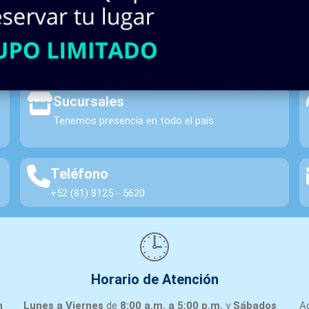
INASA | Material Eléctrico y Automatización.
Sucursales
Tenemos presencia en todo el país.
Teléfono
+52 (81) 8125 - 5620
🕒
Horario de Atención
n
Lunes a Viernes
de
8:00 a.m. a 5:00 p.m.
y
Sábados
A