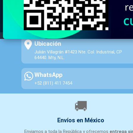
Ubicación
Julián Villagrán #1423 Nte. Col. Industrial, CP
64440. Mty, N.L.
WhatsApp
+52 (811) 411 7454
🚚
Envíos en México
Enviamos a toda la República y ofrecemos
entrega si