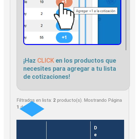
¡Haz
CLICK
en los productos que
necesites para agregar a tu lista
de cotizaciones!
Filtrados en lista:
2
producto(s). Mostrando Página
1
de
1
D
e