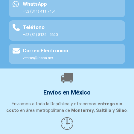
WhatsApp
+52 (811) 411 7454
Teléfono
+52 (81) 8125 - 5620
Correo Electrónico
ventas@inasa.mx
🚚
Envíos en México
Enviamos a toda la República y ofrecemos
entrega sin
costo
en área metropolitana de
Monterrey, Saltillo y Silao
.
🕒