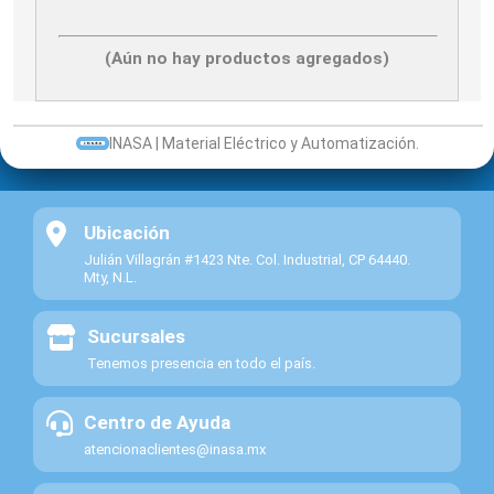
LAMPARA
LED
(Aún no hay productos agregados)
23W
180
LM,
6500K,
INASA | Material Eléctrico y Automatización.
RT80P23W65
OPALINO
2
ILLUMINER
RT8-OP-23W/65
85
-
Ubicación
265V
ILLUMINER
Julián Villagrán #1423 Nte. Col. Industrial, CP 64440.
Mty, N.L.
RT8-
OP-
23W/65
Sucursales
Tenemos presencia en todo el país.
Centro de Ayuda
atencionaclientes@inasa.mx