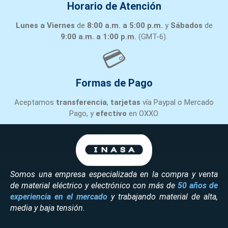
Horario de Atención
Lunes a Viernes
de
8:00 a.m. a 5:00 p.m.
y
Sábados
de
9:00 a.m. a 1:00 p.m.
(GMT-6).
💳
Formas de Pago
Aceptamos
transferencia
,
tarjetas
vía Paypal o Mercado
Pago, y
efectivo
en OXXO.
Somos una empresa especializada en la compra y venta
de material eléctrico y electrónico con más de
50 años de
experiencia en el mercado
y trabajando material de alta,
media y baja tensión.