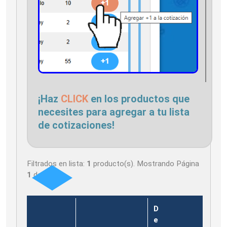
¡Haz
CLICK
en los productos que
necesites para agregar a tu lista
de cotizaciones!
Filtrados en lista:
1
producto(s). Mostrando Página
1
de
1
D
e