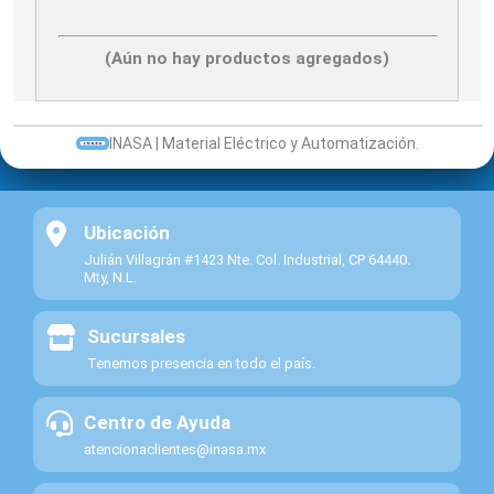
(Aún no hay productos agregados)
INASA | Material Eléctrico y Automatización.
Ubicación
Julián Villagrán #1423 Nte. Col. Industrial, CP 64440.
Mty, N.L.
Sucursales
Tenemos presencia en todo el país.
Centro de Ayuda
atencionaclientes@inasa.mx