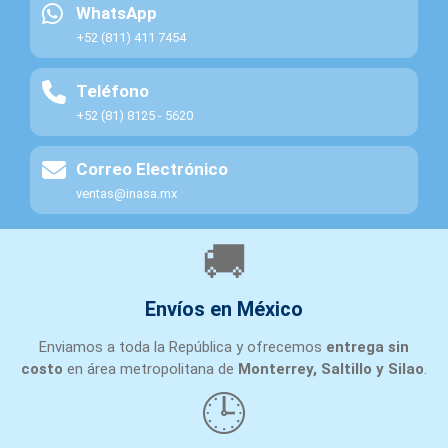
WhatsApp
+52 (811) 411 7454
Teléfono
+52 (81) 8125 - 5620
Correo Electrónico
ventas@inasa.mx
🚚
Envíos en México
Enviamos a toda la República y ofrecemos
entrega sin
costo
en área metropolitana de
Monterrey, Saltillo y Silao
.
🕒