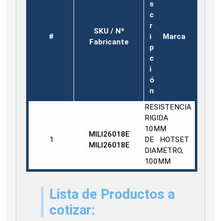
s
c
r
SKU / Nº
#
i
Marca
Fabricante
p
c
i
ó
n
RESISTENCIA
RIGIDA
10MM
MILI26018E
1
DE
HOTSET
MILI26018E
DIAMETRO,
100MM
LONGITU
Lista de Productos a
cotizar: