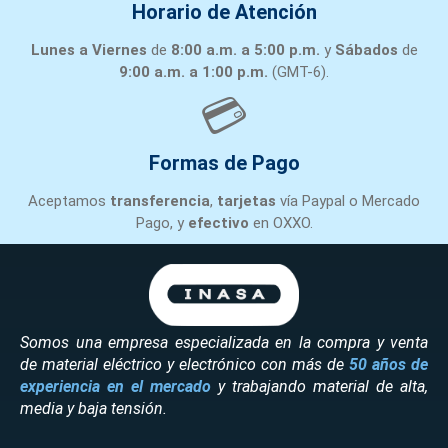
Horario de Atención
Lunes a Viernes
de
8:00 a.m. a 5:00 p.m.
y
Sábados
de
9:00 a.m. a 1:00 p.m.
(GMT-6).
💳
Formas de Pago
Aceptamos
transferencia
,
tarjetas
vía Paypal o Mercado
Pago, y
efectivo
en OXXO.
Somos una empresa especializada en la compra y venta
de material eléctrico y electrónico con más de
50 años de
experiencia en el mercado
y trabajando material de alta,
media y baja tensión.