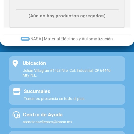
(Aún no hay productos agregados)
INASA | Material Eléctrico y Automatización.
Ubicación
Julián Villagrán #1423 Nte. Col. Industrial, CP 64440.
Mty, N.L.
Sucursales
Tenemos presencia en todo el país.
Centro de Ayuda
atencionaclientes@inasa.mx