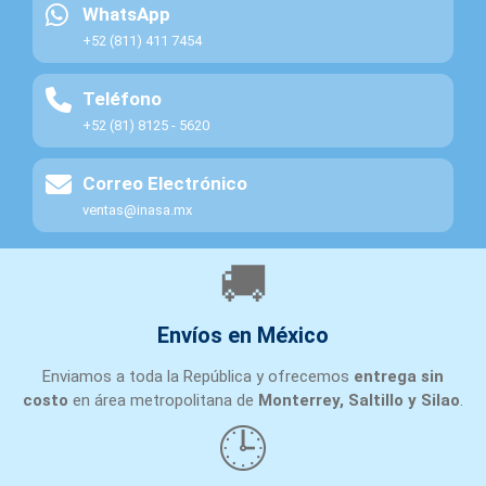
WhatsApp
+52 (811) 411 7454
Teléfono
+52 (81) 8125 - 5620
Correo Electrónico
ventas@inasa.mx
🚚
Envíos en México
Enviamos a toda la República y ofrecemos
entrega sin
costo
en área metropolitana de
Monterrey, Saltillo y Silao
.
🕒