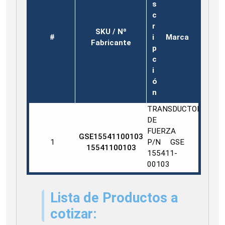
s
c
r
SKU / Nº
#
i
Marca
Fabricante
p
c
i
ó
n
TRANSDUCTOR
DE
FUERZA
GSE15541100103
1
P/N
GSE
15541100103
155411-
00103
GSE
Lista de Productos a
cotizar: