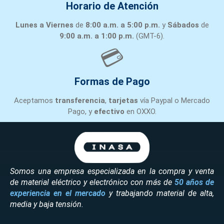
Horario de Atención
Lunes a Viernes
de
8:00 a.m. a 5:00 p.m.
y
Sábados
de
9:00 a.m. a 1:00 p.m.
(GMT-6).
💳
Formas de Pago
Aceptamos
transferencia
,
tarjetas
vía Paypal o Mercado
Pago, y
efectivo
en OXXO.
Somos una empresa especializada en la compra y venta
de material eléctrico y electrónico con más de
50 años de
experiencia en el mercado
y trabajando material de alta,
media y baja tensión.