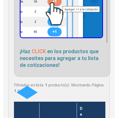
¡Haz
CLICK
en los productos que
necesites para agregar a tu lista
de cotizaciones!
Filtrados en lista:
1
producto(s). Mostrando Página
1
de
1
D
e