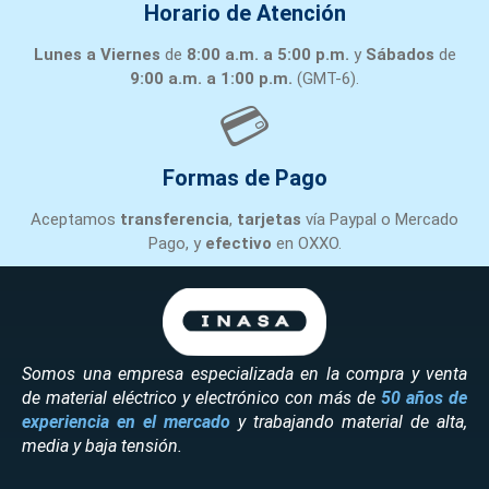
Horario de Atención
Lunes a Viernes
de
8:00 a.m. a 5:00 p.m.
y
Sábados
de
9:00 a.m. a 1:00 p.m.
(GMT-6).
💳
Formas de Pago
Aceptamos
transferencia
,
tarjetas
vía Paypal o Mercado
Pago, y
efectivo
en OXXO.
Somos una empresa especializada en la compra y venta
de material eléctrico y electrónico con más de
50 años de
experiencia en el mercado
y trabajando material de alta,
media y baja tensión.