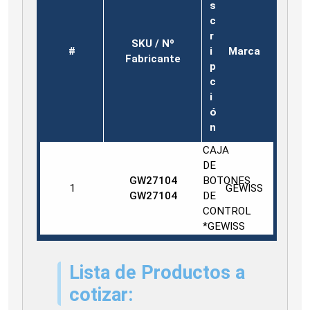
s
c
r
SKU / Nº
#
i
Marca
Fabricante
p
c
i
ó
n
CAJA
DE
GW27104
BOTONES
1
GEWISS
GW27104
DE
CONTROL
*GEWISS
Lista de Productos a
cotizar: