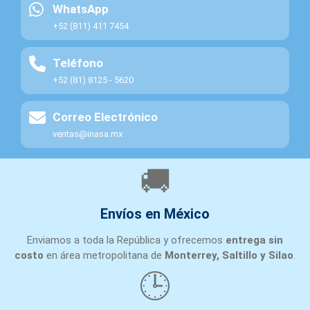
WhatsApp
+52 (811) 411 7454
Teléfono
+52 (81) 8125 - 5620
Correo Electrónico
ventas@inasa.mx
🚚
Envíos en México
Enviamos a toda la República y ofrecemos
entrega sin
costo
en área metropolitana de
Monterrey, Saltillo y Silao
.
🕒