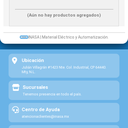
(Aún no hay productos agregados)
INASA | Material Eléctrico y Automatización.
Ubicación
Julián Villagrán #1423 Nte. Col. Industrial, CP 64440.
Mty, N.L.
Sucursales
Tenemos presencia en todo el país.
Centro de Ayuda
atencionaclientes@inasa.mx