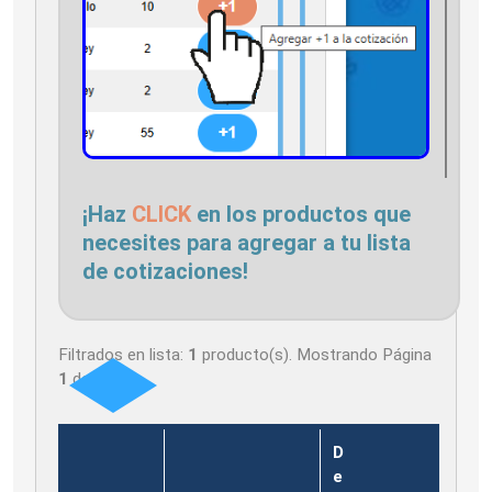
¡Haz
CLICK
en los productos que
necesites para agregar a tu lista
de cotizaciones!
Filtrados en lista:
1
producto(s). Mostrando Página
1
de
1
D
e