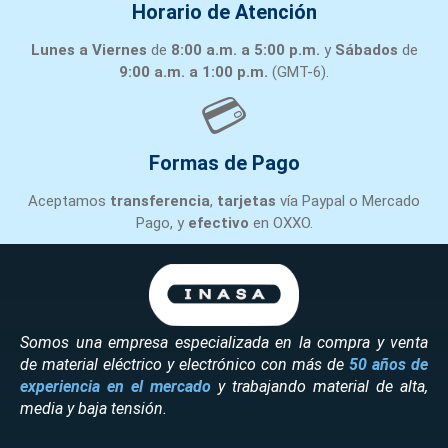
NA
Horario de Atención
MFG:
Lunes a Viernes
de
8:00 a.m. a 5:00 p.m.
y
Sábados
de
FUTEK
9:00 a.m. a 1:00 p.m.
(GMT-6).
PN:
FSH04026
7
FSH04026
FUTEK
💳
FSH04026
30
FT
Formas de Pago
LONG
12
Aceptamos
transferencia
,
tarjetas
vía Paypal o Mercado
PI
Pago, y
efectivo
en OXXO.
Somos una empresa especializada en la compra y venta
de material eléctrico y electrónico con más de
50 años de
experiencia en el mercado
y trabajando material de alta,
media y baja tensión.