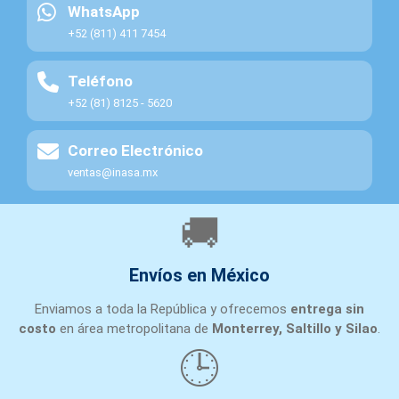
4
FUTEK
FUTEK
WhatsApp
FSH02644
ADV
+52 (811) 411 7454
PN:
FSH02644
Teléfono
CBL
+52 (81) 8125 - 5620
AMPLIFICADOR
STRAIN
FSH03863
GAGE
Correo Electrónico
5
FUTEK
FSH03863
SIGNAL
ventas@inasa.mx
CONDITIONING
IAA10
🚚
IAA200
,
FULL
Envíos en México
FSH03864
BRIDGE
6
FUTEK
FSH03864
STRAIN
Enviamos a toda la República y ofrecemos
entrega sin
GAUGE
costo
en área metropolitana de
Monterrey, Saltillo y Silao
.
SIGNAL
🕒
CONDITION
CABLE,