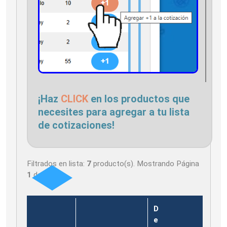
¡Haz
CLICK
en los productos que
necesites para agregar a tu lista
de cotizaciones!
Filtrados en lista:
7
producto(s). Mostrando Página
1
de
1
D
e