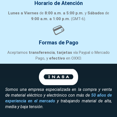
Horario de Atención
Lunes a Viernes
de
8:00 a.m. a 5:00 p.m.
y
Sábados
de
9:00 a.m. a 1:00 p.m.
(GMT-6).
💳
Formas de Pago
Aceptamos
transferencia
,
tarjetas
vía Paypal o Mercado
Pago, y
efectivo
en OXXO.
Somos una empresa especializada en la compra y venta
de material eléctrico y electrónico con más de
50 años de
experiencia en el mercado
y trabajando material de alta,
media y baja tensión.