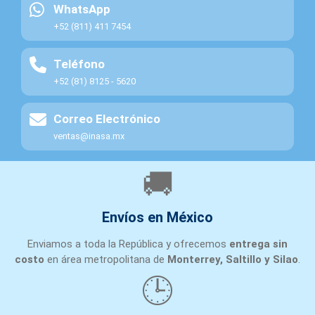
WhatsApp
+52 (811) 411 7454
Teléfono
+52 (81) 8125 - 5620
Correo Electrónico
ventas@inasa.mx
🚚
Envíos en México
Enviamos a toda la República y ofrecemos
entrega sin
costo
en área metropolitana de
Monterrey, Saltillo y Silao
.
🕒