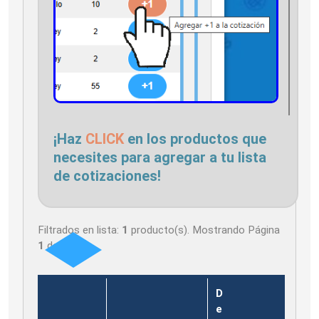
¡Haz
CLICK
en los productos que
necesites para agregar a tu lista
de cotizaciones!
Filtrados en lista:
1
producto(s). Mostrando Página
1
de
1
D
e