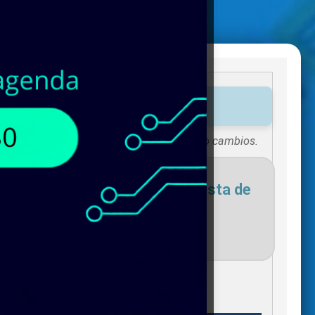
tos disponibles!
Existencias sujetas a vigencias o cambios.
necesites para agregar a tu lista de