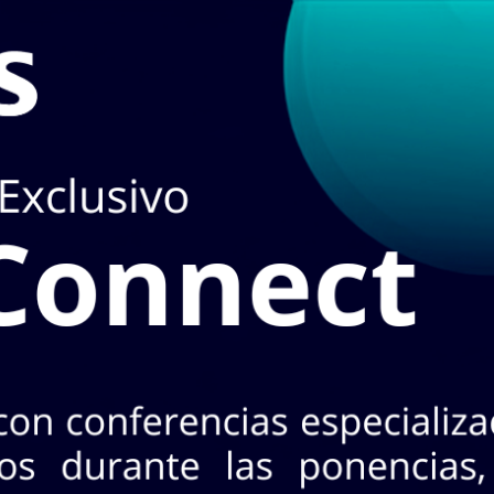
en
TIENDA
puedes hacerlo en el apartado de
STOCK EN LÍ
3 Nte. Col. Industrial, CP 64440. Mty, N.L.
+52 (81) 8125 - 5620
¡No te pierdas INASA Connect
s 26 de agosto · 2 horarios a elegir · Evento exclusivo y
CONOCE MÁS AQ
oductos!
A
MARCAS
ACCESO A CLIENTES
SERVICIOS
NO
Horarios:
Lunes a
Cotizar con nosotr