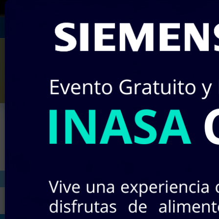
¡RECUERDA!
Si no encuentras algún producto 
Julián Villagrán #142
Miércole
¡Nuevos pr
INICIO
STOCK EN LÍNEA
TIEND