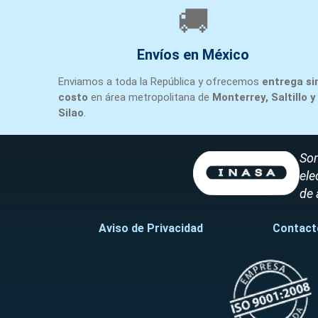
🚚
Envíos en México
Enviamos a toda la República y ofrecemos
entrega si
costo
en área metropolitana de
Monterrey, Saltillo y
Silao
.
Som
ele
de 
Aviso de Privacidad
Contact