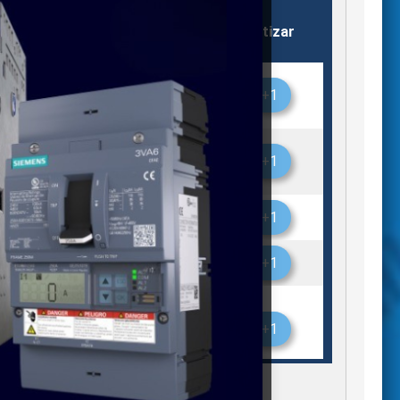
Almacén
Stock
Cotizar
VE
Silao
1
+1
Monterrey
1
+1
VE
Monterrey
1
+1
VE
Monterrey
1
+1
VE
Monterrey
1
+1
VE