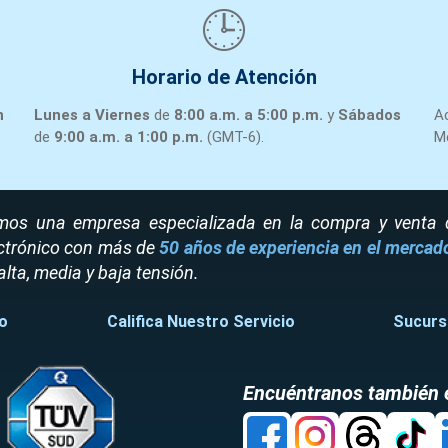
R47DT90S4MM11C
🕒
MOTOREDUCTOR #
SAF37DRS71S4ET71
SEW
12
SAF37DRS71S4/ET71,
SAF37DRS71S4ET71
EURODRI
850035470.13.13.
Horario de Atención
DRIVE EURODRIVE
SEW13000934
SEW
n
Lunes a Viernes
de
8:00 a.m. a 5:00 p.m.
y
Sábados
A
13
1300 093 4 VARIABLE
13000934
EURODRI
de
9:00 a.m. a 1:00 p.m.
(GMT-6).
M
FREQUENCY
18215009 CABEZA
SEW18215009
SEW
14
EURODRIVE 1821 500
18215009
EURODRI
os una empresa especializada en la compra y venta de
9 CONTROLLER MO
ctrónico con más de
50 años de experiencia en el mercad
MOTOR ENGRANAJE
K57DRS80M4BE2
SEW
alta, media y baja tensión.
15
24 V SEW EURODRIVE
K57 DRS80M4BE2
EURODRI
K57 DRS80M4BE2
o
Califica Nuestro Servicio
Sucurs
KH77TAQH1403 SEW
KH77TAQH1403
SEW
16
EURODRIVE Reductor
KH77TAQH1403
EURODRI
con adaptador
Encuéntranos también 
MOTOR, ELECTRIC
WF30DR2S71M4
SEW
17
SEW EURODRIVE
WF30 DR2S71M4
EURODRI
WF30 DR2S71M4