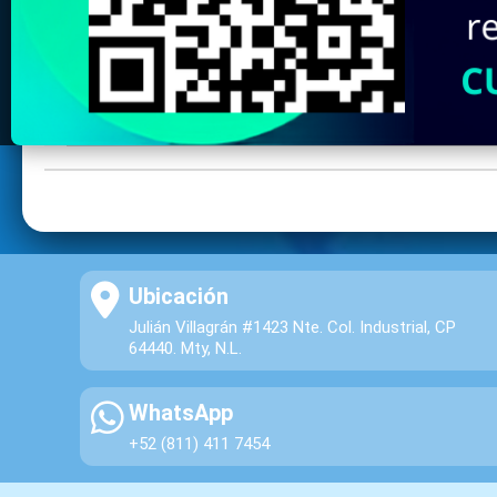
Ubicación
Julián Villagrán #1423 Nte. Col. Industrial, CP
64440. Mty, N.L.
WhatsApp
+52 (811) 411 7454