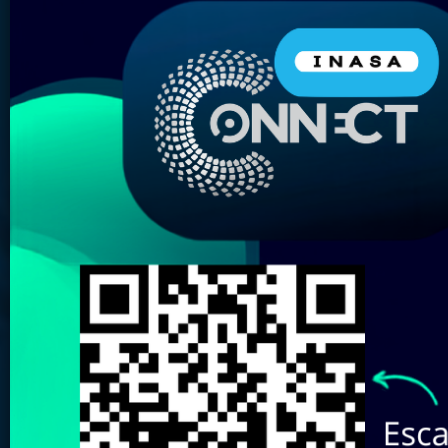
Nombre del Producto:
Marca:
Elige tu almacén más
cercano:
Revisa aquí nuestro
Catálogo de
Marcas
Buscar
Limpiar