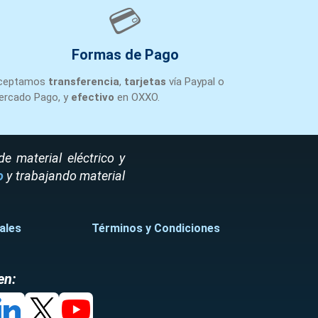
💳
Monterrey
1
+1
VE
Formas de Pago
ceptamos
transferencia
,
tarjetas
vía Paypal o
Monterrey
1
+1
VE
ercado Pago, y
efectivo
en OXXO.
Monterrey
1
+1
VE
 material eléctrico y
o
y trabajando material
Silao
1
+1
VE
ales
Términos y Condiciones
Silao
1
+1
VE
en:
Silao
1
+1
VE