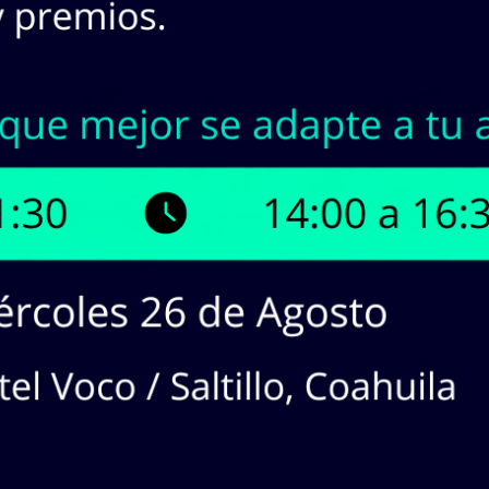
INASA | Stock en Línea
¡Tenemos hasta
18
produc
¡Haz
CLICK
en los productos que 
cotizaciones!
dos en lista:
18
producto(s). Mostrando Página
1
de
1