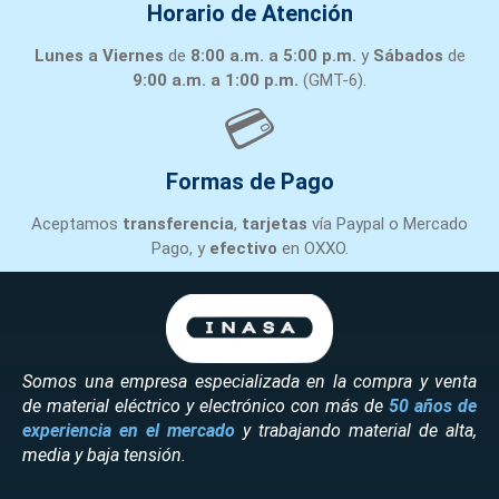
Horario de Atención
Lunes a Viernes
de
8:00 a.m. a 5:00 p.m.
y
Sábados
de
9:00 a.m. a 1:00 p.m.
(GMT-6).
💳
Formas de Pago
Aceptamos
transferencia
,
tarjetas
vía Paypal o Mercado
Pago, y
efectivo
en OXXO.
Somos una empresa especializada en la compra y venta
de material eléctrico y electrónico con más de
50 años de
experiencia en el mercado
y trabajando material de alta,
media y baja tensión.