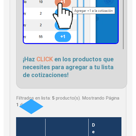
¡Haz
CLICK
en los productos que
necesites para agregar a tu lista
de cotizaciones!
Filtrados en lista:
5
producto(s). Mostrando Página
1
de
1
D
e