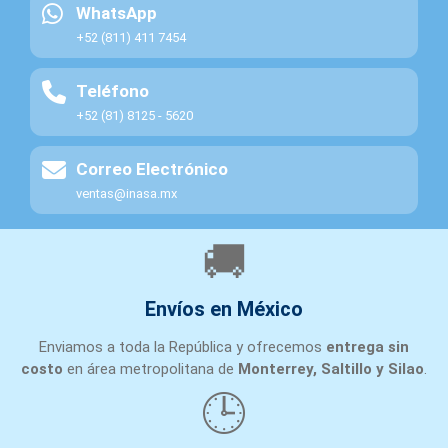
EBM
WhatsApp
EBM412400
4
12
EBM PAPST
+52 (811) 411 7454
412400
VOLTS
SERIES
Teléfono
400
+52 (81) 8125 - 5620
40
X
4
Correo Electrónico
FAN
ventas@inasa.mx
EBM
PAPST
🚚
FAN
115
W2E200HH8605
5
VAC,
EBM PAPST
Envíos en México
W2E200-HH86-05
60
HZ,
Enviamos a toda la República y ofrecemos
entrega sin
80
costo
en área metropolitana de
Monterrey, Saltillo y Silao
.
WATTS
🕒
W2E200-