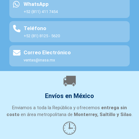
WhatsApp
+52 (811) 411 7454
Teléfono
+52 (81) 8125 - 5620
Correo Electrónico
ventas@inasa.mx
🚚
Envíos en México
Enviamos a toda la República y ofrecemos
entrega sin
costo
en área metropolitana de
Monterrey, Saltillo y Silao
.
🕒