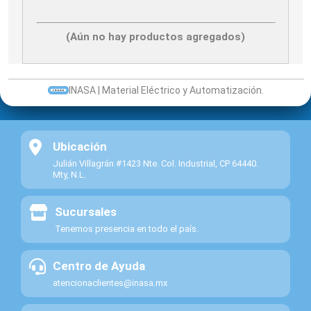
(Aún no hay productos agregados)
INASA | Material Eléctrico y Automatización.
Ubicación
Julián Villagrán #1423 Nte. Col. Industrial, CP 64440.
Mty, N.L.
Sucursales
Tenemos presencia en todo el país.
Centro de Ayuda
atencionaclientes@inasa.mx