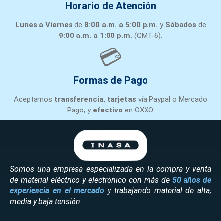
Horario de Atención
Lunes a Viernes
de
8:00 a.m. a 5:00 p.m.
y
Sábados
de
9:00 a.m. a 1:00 p.m.
(GMT-6).
💳
Formas de Pago
Aceptamos
transferencia
,
tarjetas
vía Paypal o Mercado
Pago, y
efectivo
en OXXO.
Somos una empresa especializada en la compra y venta
de material eléctrico y electrónico con más de
50 años de
experiencia en el mercado
y trabajando material de alta,
media y baja tensión.