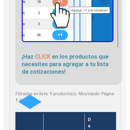
¡Haz
CLICK
en los productos que
necesites para agregar a tu lista
de cotizaciones!
Filtrados en lista:
1
producto(s). Mostrando Página
1
de
1
D
e