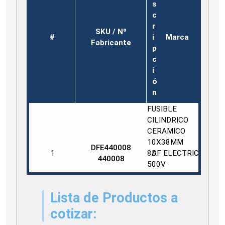
s
c
r
SKU / Nº
#
i
Marca
Fabricante
p
c
i
ó
n
FUSIBLE
CILINDRICO
CERAMICO
10X38MM
DFE440008
1
8A
DF ELECTRICS
440008
500V
DF
ELECTRIC
Lista de Productos a
440008
cotizar: