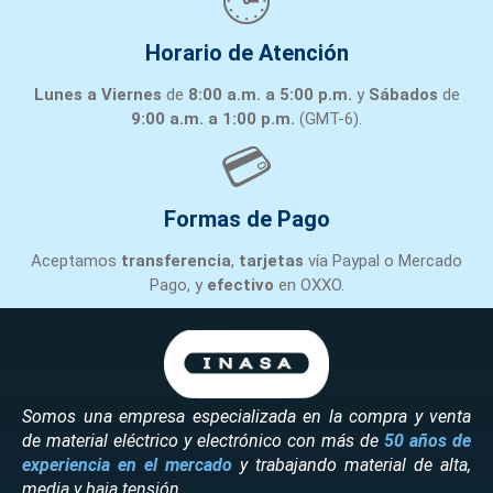
🕒
Horario de Atención
Lunes a Viernes
de
8:00 a.m. a 5:00 p.m.
y
Sábados
de
9:00 a.m. a 1:00 p.m.
(GMT-6).
💳
Formas de Pago
Aceptamos
transferencia
,
tarjetas
vía Paypal o Mercado
Pago, y
efectivo
en OXXO.
Somos una empresa especializada en la compra y venta
de material eléctrico y electrónico con más de
50 años de
experiencia en el mercado
y trabajando material de alta,
media y baja tensión.