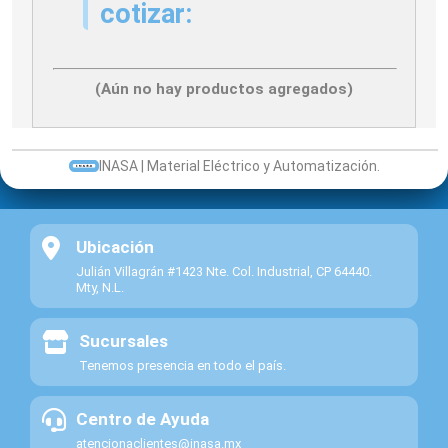
COLOR
cotizar:
VERDE
DS4597
DETROIT
2
MOD.
DS-4597
PRESICION
DS4597
(Aún no hay productos agregados)
MCA.
DETROIT
DS5007
INTERRUPTOR
INASA | Material Eléctrico y Automatización.
DS5007
DETROIT
DETROIT
3
DS-5007
SWITCH
PRESICION
DS5007
Ubicación
OPERADOR
Julián Villagrán #1423 Nte. Col. Industrial, CP 64440.
Mty, N.L.
Sucursales
Tenemos presencia en todo el país.
Centro de Ayuda
atencionaclientes@inasa.mx