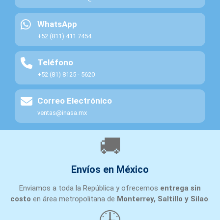
WhatsApp
+52 (811) 411 7454
Teléfono
+52 (81) 8125 - 5620
Correo Electrónico
ventas@inasa.mx
🚚
Envíos en México
Enviamos a toda la República y ofrecemos
entrega sin
costo
en área metropolitana de
Monterrey, Saltillo y Silao
.