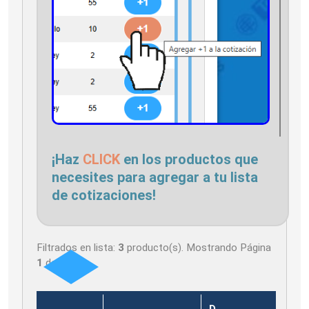
¡Haz
CLICK
en los productos que
necesites para agregar a tu lista
de cotizaciones!
Filtrados en lista:
3
producto(s). Mostrando Página
1
de
1
D