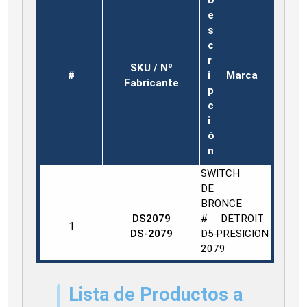
e
s
c
r
SKU / Nº
#
i
Marca
Fabricante
p
c
i
ó
n
SWITCH
DE
BRONCE
DS2079
#
DETROIT
1
DS-2079
D5-
PRESICION
2079
MCA.
DETROIT
Lista de Productos a
SWITCH