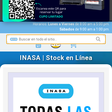
MARCAS
ACCESO A CLIENTES
SERVICIOS
NOTICIAS
NOSOTROS
CONTACTO
Horarios:
Lunes a Viernes
de 8:00 am a 5:00 pm.
Sábados
de 9:00 am a 1:00 pm.
INASA | Stock en Línea