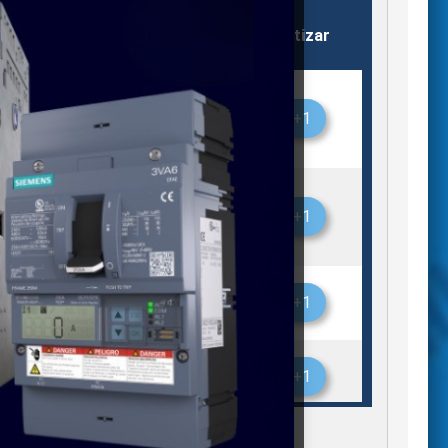
Almacén
Stock
Cotizar
Monterrey
1
+1
Monterrey
2
+1
Monterrey
1
+1
Silao
1
+1
Silao
1
+1