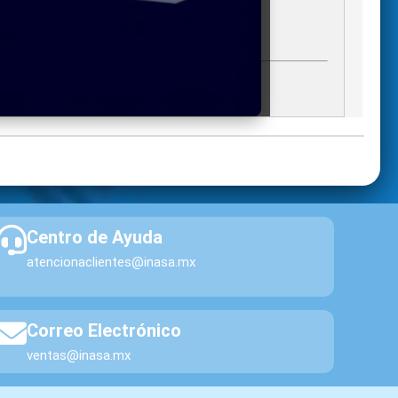
Silao
1
+1
gregados)
Silao
1
+1
KING
Monterrey
6
+1
Centro de Ayuda
atencionaclientes@inasa.mx
BASELL
Monterrey
25
+1
Correo Electrónico
BASELL
Silao
75
+1
ventas@inasa.mx