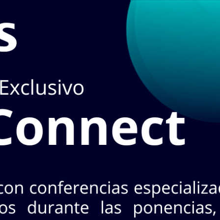
 en
TIENDA
puedes hacerlo en el apartado de
STOCK EN L
3 Nte. Col. Industrial, CP 64440. Mty, N.L.
+52 (81) 8125 - 5620
¡No te pierdas INASA Connect
s 26 de agosto · 2 horarios a elegir · Evento exclusivo y
CONOCE MÁS AQ
oductos!
A
MARCAS
ACCESO A CLIENTES
SERVICIOS
NO
Horarios:
Lunes a
Cotizar con nosotr