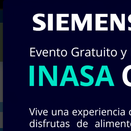
¡RECUERDA!
Si no encuentras algún producto
Julián Villagrán #142
Miércole
¡Nuevos pr
INICIO
STOCK EN LÍNEA
TIEND