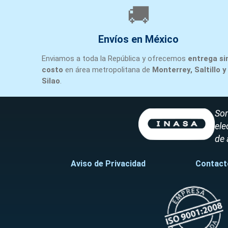
🚚
Envíos en México
Enviamos a toda la República y ofrecemos
entrega si
costo
en área metropolitana de
Monterrey, Saltillo y
Silao
.
Som
ele
de 
Aviso de Privacidad
Contact