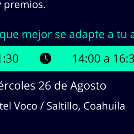
INASA | Stock en Línea
¡Tenemos hasta
12
produc
¡Haz
CLICK
en los productos que 
cotizaciones!
dos en lista:
12
producto(s). Mostrando Página
1
de
1