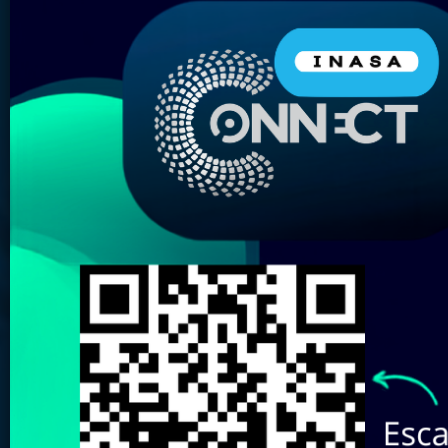
Nombre del Producto:
Marca:
Elige tu almacén más
cercano:
Revisa aquí nuestro
Catálogo de
Marcas
Buscar
Limpiar