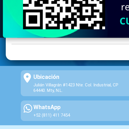
Ubicación
Julián Villagrán #1423 Nte. Col. Industrial, CP
64440. Mty, N.L.
WhatsApp
+52 (811) 411 7454