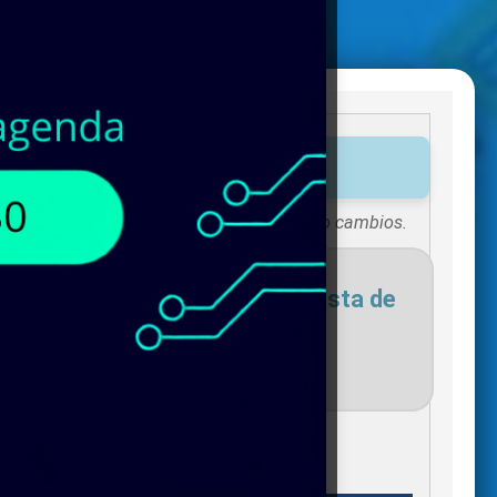
tos disponibles!
Existencias sujetas a vigencias o cambios.
necesites para agregar a tu lista de