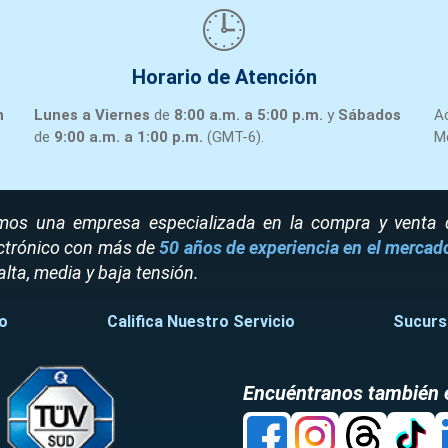
11
MANDEL
🕒
AM00131
CT138MEAS.SYS
AMP
PART.-00596
Horario de Atención
AM00521
INTERRUPTOR
12
MANDEL
n
Lunes a Viernes
de
8:00 a.m. a 5:00 p.m.
y
Sábados
A
AM00521
89140020
de
9:00 a.m. a 1:00 p.m.
(GMT-6).
M
MANDELLI.- INTERR
os una empresa especializada en la compra y venta de
ctrónico con más de
50 años de experiencia en el mercad
alta, media y baja tensión.
o
Califica Nuestro Servicio
Sucurs
Encuéntranos también 