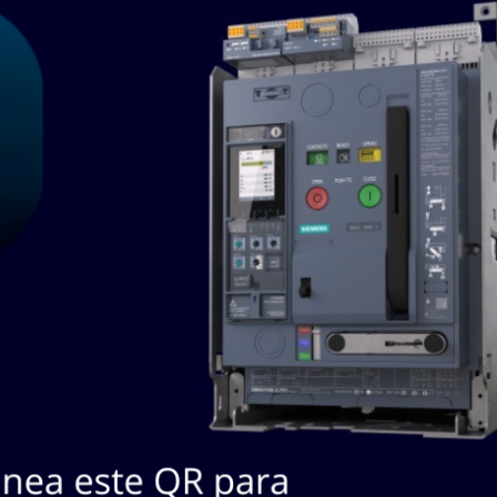
SKU / Nº
#
Descripción
Marca
Fabricante
DELL H7511
H7511
UNIVERSAL
1
DELL
H7511
POWEREDGE HD
BLANK REFURBISHE
DELL N305P-05
N305P05
POWER SUPPLY 305
2
DELL
N305P-05
WATT FOR DELL
COMPU
DISCO DURO 2TB ,
ST2000NM0033
3
S/N: Z1X7K5WP , P/N:
DELL
9ZM175-036
9ZM175-036 ,
UNIDAD DE
400AJRK
4
ALMACENAMIENTOQ
DELL
400-AJRK
DELL 400-AJRK
DEL4302479
CARD DELL 430-2479
5
DELL