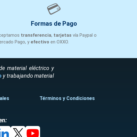
LI
Monterrey
1
+1
💳
Formas de Pago
LI
Monterrey
1
+1
ceptamos
transferencia
,
tarjetas
vía Paypal o
ercado Pago, y
efectivo
en OXXO.
 material eléctrico y
o
y trabajando material
ales
Términos y Condiciones
en: