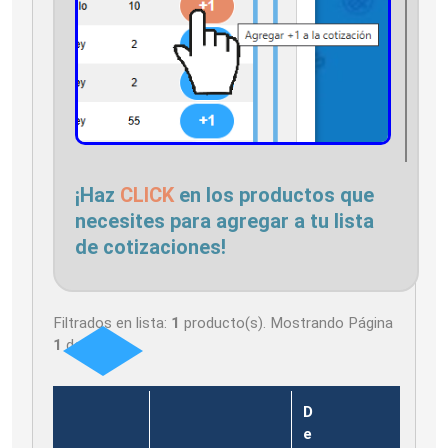
¡Haz
CLICK
en los productos que
necesites para agregar a tu lista
de cotizaciones!
Filtrados en lista:
1
producto(s). Mostrando Página
1
de
1
D
e