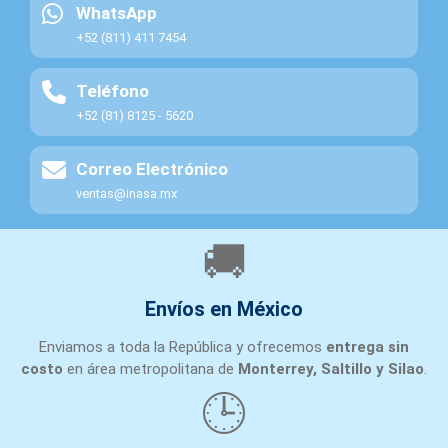
WhatsApp
+52 (811) 411 7454
Teléfono
+52 (81) 8125 - 5620
Correo Electrónico
ventas@inasa.mx
🚚
Envíos en México
Enviamos a toda la República y ofrecemos
entrega sin
costo
en área metropolitana de
Monterrey, Saltillo y Silao
.
🕒