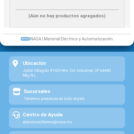
(Aún no hay productos agregados)
INASA | Material Eléctrico y Automatización.
Ubicación
Julián Villagrán #1423 Nte. Col. Industrial, CP 64440.
Mty, N.L.
Sucursales
Tenemos presencia en todo el país.
Centro de Ayuda
atencionaclientes@inasa.mx