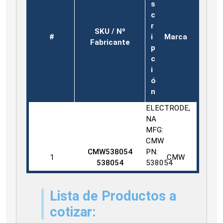
s
c
r
SKU / Nº
#
i
Marca
Fabricante
p
c
i
ó
n
ELECTRODE,
NA
MFG:
CMW
CMW538054
PN:
1
CMW
538054
538054
TYPE:
FLAT
Lista de Productos a
1-
3
cotizar: