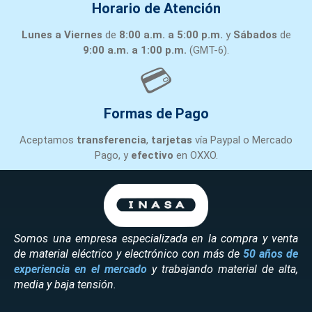
Horario de Atención
Lunes a Viernes
de
8:00 a.m. a 5:00 p.m.
y
Sábados
de
9:00 a.m. a 1:00 p.m.
(GMT-6).
💳
Formas de Pago
Aceptamos
transferencia
,
tarjetas
vía Paypal o Mercado
Pago, y
efectivo
en OXXO.
Somos una empresa especializada en la compra y venta
de material eléctrico y electrónico con más de
50 años de
experiencia en el mercado
y trabajando material de alta,
media y baja tensión.