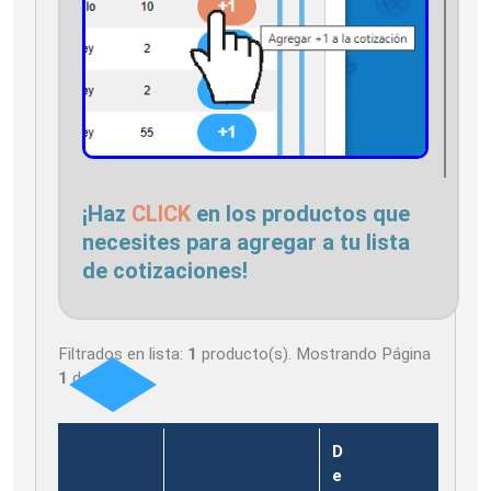
¡Haz
CLICK
en los productos que
necesites para agregar a tu lista
de cotizaciones!
Filtrados en lista:
1
producto(s). Mostrando Página
1
de
1
D
e