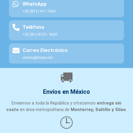
WhatsApp
+52 (811) 411 7454
Teléfono
+52 (81) 8125 - 5620
Correo Electrónico
ventas@inasa.mx
🚚
Envíos en México
Enviamos a toda la República y ofrecemos
entrega sin
costo
en área metropolitana de
Monterrey, Saltillo y Silao
.
🕒