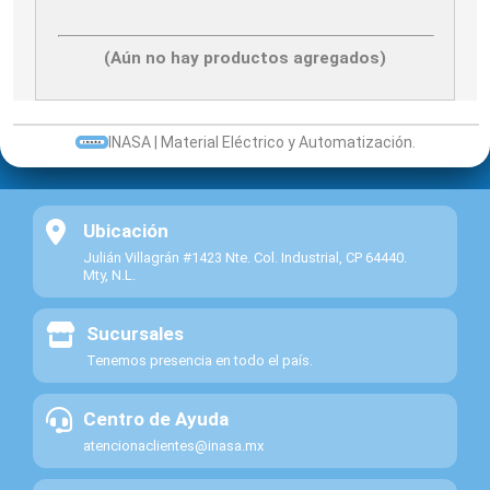
(Aún no hay productos agregados)
INASA | Material Eléctrico y Automatización.
Ubicación
Julián Villagrán #1423 Nte. Col. Industrial, CP 64440.
Mty, N.L.
Sucursales
Tenemos presencia en todo el país.
Centro de Ayuda
atencionaclientes@inasa.mx