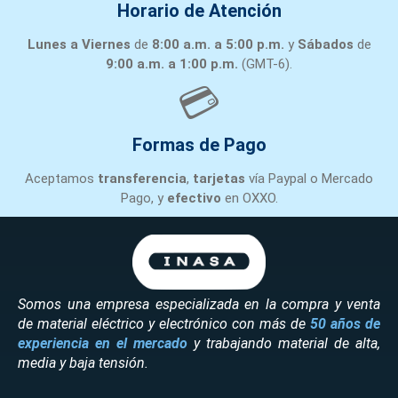
Horario de Atención
Lunes a Viernes
de
8:00 a.m. a 5:00 p.m.
y
Sábados
de
9:00 a.m. a 1:00 p.m.
(GMT-6).
💳
Formas de Pago
Aceptamos
transferencia
,
tarjetas
vía Paypal o Mercado
Pago, y
efectivo
en OXXO.
Somos una empresa especializada en la compra y venta
de material eléctrico y electrónico con más de
50 años de
experiencia en el mercado
y trabajando material de alta,
media y baja tensión.