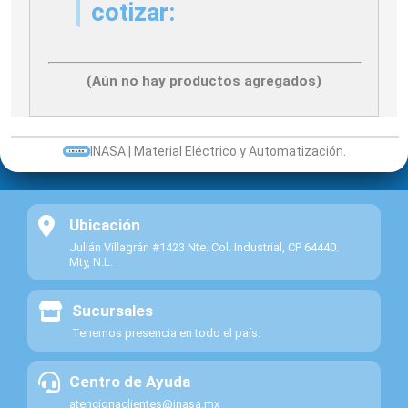
cotizar:
(Aún no hay productos agregados)
INASA | Material Eléctrico y Automatización.
Ubicación
Julián Villagrán #1423 Nte. Col. Industrial, CP 64440.
Mty, N.L.
Sucursales
Tenemos presencia en todo el país.
Centro de Ayuda
atencionaclientes@inasa.mx