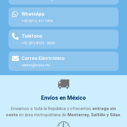
WhatsApp
+52 (811) 411 7454
Teléfono
+52 (81) 8125 - 5620
Correo Electrónico
ventas@inasa.mx
🚚
Envíos en México
Enviamos a toda la República y ofrecemos
entrega sin
costo
en área metropolitana de
Monterrey, Saltillo y Silao
.