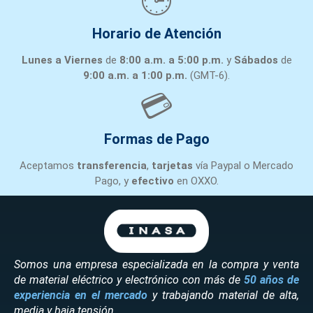
🕒
Horario de Atención
Lunes a Viernes
de
8:00 a.m. a 5:00 p.m.
y
Sábados
de
9:00 a.m. a 1:00 p.m.
(GMT-6).
💳
Formas de Pago
Aceptamos
transferencia
,
tarjetas
vía Paypal o Mercado
Pago, y
efectivo
en OXXO.
Somos una empresa especializada en la compra y venta
de material eléctrico y electrónico con más de
50 años de
experiencia en el mercado
y trabajando material de alta,
media y baja tensión.