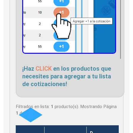
¡Haz
CLICK
en los productos que
necesites para agregar a tu lista
de cotizaciones!
Filtrados en lista:
1
producto(s). Mostrando Página
1
de
1
D