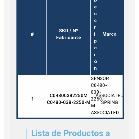
e
s
c
r
SKU / Nº
#
i
Marca
Fabricante
p
c
i
ó
n
SENSOR
C0480-
038-
C04800382250M
ASSOCIATED
1
2250-
C0480-038-2250-M
SPRING
M
ASSOCIATED
SPRING
Lista de Productos a