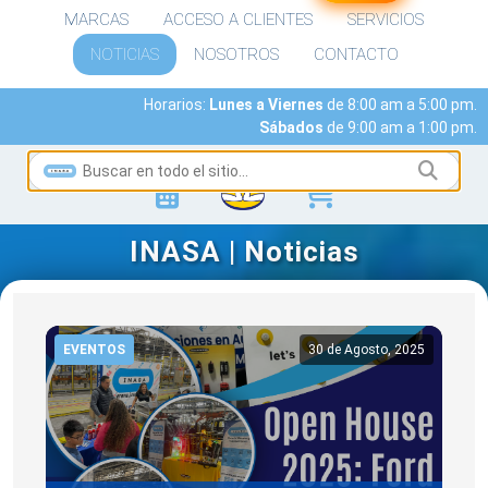
MARCAS
ACCESO A CLIENTES
SERVICIOS
NOTICIAS
NOSOTROS
CONTACTO
Horarios:
Lunes a Viernes
de 8:00 am a 5:00 pm.
Sábados
de 9:00 am a 1:00 pm.
INASA | Noticias
EVENTOS
30 de Agosto, 2025