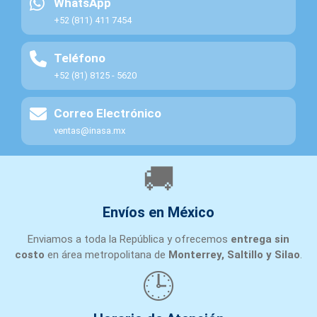
WhatsApp
+52 (811) 411 7454
Teléfono
+52 (81) 8125 - 5620
Correo Electrónico
ventas@inasa.mx
🚚
Envíos en México
Enviamos a toda la República y ofrecemos
entrega sin
costo
en área metropolitana de
Monterrey, Saltillo y Silao
.
🕒