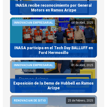
INASA recibe reconocimiento por General
Motors en Ramos Arizpe
INNOVACIóN EMPRESARIAL
08 de Abril, 2025
INASA participa en el Tech Day BALLUFF en
Ford Hermosillo
INNOVACIóN EMPRESARIAL
01 de Abril, 2025
Exposición de la Demo de Hubbell en Ramos
Arízpe
RENOVACIóN DE SITIO
25 de Febrero, 2025