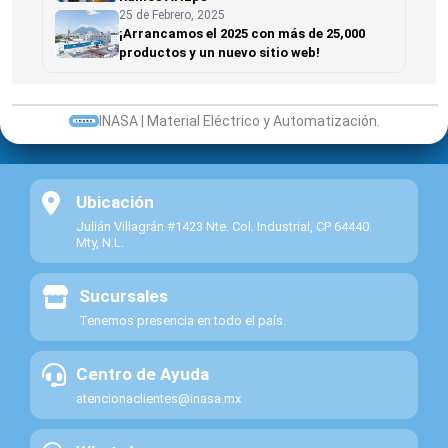
25 de Febrero, 2025
¡Arrancamos el 2025 con más de 25,000
productos y un nuevo sitio web!
INASA | Material Eléctrico y Automatización.
Ubicación
Julián Villagrán #1423 Nte. Col. Industrial, CP 64440.
Mty, N.L.
Sucursales
Tenemos presencia en todo el país.
Centro de Ayuda
atencionaclientes@inasa.mx