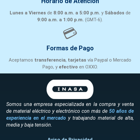
Horario de Atención
Lunes a Viernes
de
8:00 a.m. a 5:00 p.m.
y
Sábados
de
9:00 a.m. a 1:00 p.m.
(GMT-6).
💳
Formas de Pago
Aceptamos
transferencia
,
tarjetas
vía Paypal o Mercado
Pago, y
efectivo
en OXXO.
Somos una empresa especializada en la compra y venta
de material eléctrico y electrónico con más de
50 años de
experiencia en el mercado
y trabajando material de alta,
media y baja tensión.
Aviso de Privacidad